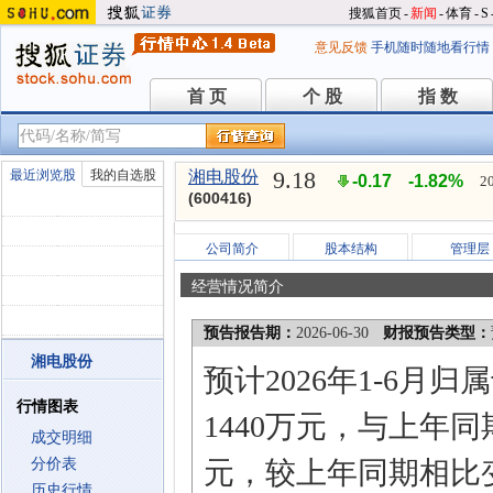
搜狐首页
-
新闻
-
体育
-
S
意见反馈
手机随时随地看行情
首 页
个 股
指 数
首 页
个 股
指 数
9.18
最近浏览股
我的自选股
湘电股份
-0.17
-1.82%
2
(600416)
公司简介
股本结构
管理层
经营情况简介
预告报告期：
2026-06-30
财报预告类型：
湘电股份
预计2026年1-6月
行情图表
1440万元，与上年同期
成交明细
分价表
元，较上年同期相比变动幅
历史行情