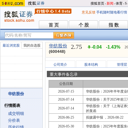
搜狐首页
-
新闻
-
体育
-
S
意见反馈
手机随时随地看行情
首 页
个 股
指 数
首 页
个 股
指 数
2.75
最近浏览股
我的自选股
华纺股份
-0.04
-1.43%
2
(600448)
公司简介
股本结构
管理层
重大事件备忘录
公告日期
2026-07-15
华纺股份：2026年半年度
华纺股份
2026-07-14
华纺股份：关于2025年前
行情图表
华纺股份：关于《上海证券交
2026-07-14
的复函
成交明细
2026-06-25
拟披露中报 ，2026-08-22
分价表
2026-05-30
华纺股份：2025年年度股
历史行情