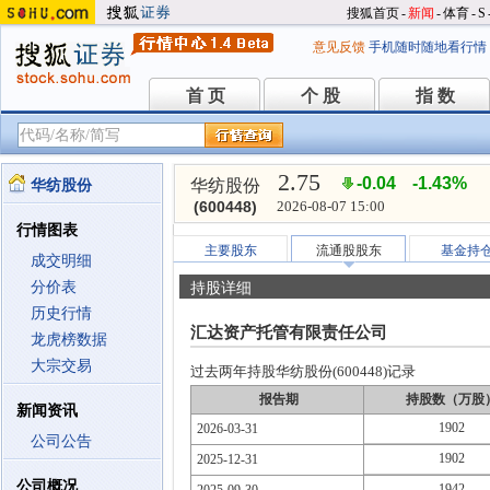
搜狐首页
-
新闻
-
体育
-
S
意见反馈
手机随时随地看行情
首 页
个 股
指 数
首 页
个 股
指 数
2.75
-0.04
-1.43%
华纺股份
华纺股份
(600448)
2026-08-07 15:00
行情图表
主要股东
流通股股东
基金持
成交明细
分价表
持股详细
历史行情
汇达资产托管有限责任公司
龙虎榜数据
大宗交易
过去两年持股华纺股份(600448)记录
报告期
持股数（万股
新闻资讯
1902
2026-03-31
公司公告
1902
2025-12-31
公司概况
1942