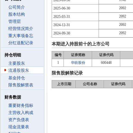
2025-09-30
公司简介
2092
2025-06-30
股本结构
2092
2025-03-31
管理层
2092
2024-12-31
经营情况简介
2092
2024-09-30
重大事项备忘
分红送配记录
本期进入持股前十的上市公司
持仓明细
编号
证券简称
证券代码
1
华纺股份
600448
主要股东
流通股股东
限售股解禁记录
基金持仓
上市日期
公司名称
证券代码
限售股解禁表
财务数据
重要财务指标
主营收入构成
资产负债表
现金流量表