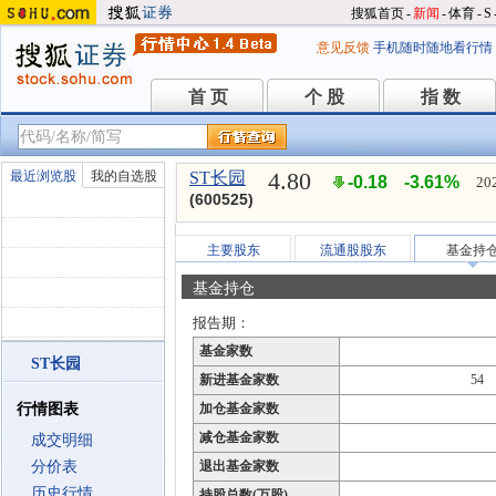
搜狐首页
-
新闻
-
体育
-
S
意见反馈
手机随时随地看行情
首 页
个 股
指 数
首 页
个 股
指 数
4.80
最近浏览股
我的自选股
ST长园
-0.18
-3.61%
20
(600525)
主要股东
流通股股东
基金持
基金持仓
报告期：
基金家数
ST长园
新进基金家数
54
行情图表
加仓基金家数
减仓基金家数
成交明细
分价表
退出基金家数
历史行情
持股总数(万股)
--