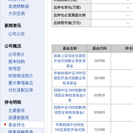
龙虎榜数据
总持仓变化(万股)
--
大宗交易
总持仓占流通盘比例
--
总持股市值(万元)
--
新闻资讯
公司公告
公司概况
基金名称
基金代码
持仓
公司简介
国泰上证综合交易型
开放式指数证券投资
510760
股本结构
基金
管理层
华泰柏瑞中证2000交
经营情况简介
易型开放式指数证券
563300
重大事项备忘
投资基金
分红送配记录
招商中证2000指数增
强型证券投资基金A
019918
类
持仓明细
招商中证2000指数增
主要股东
强型证券投资基金C
019919
流通股股东
类
基金持仓
华泰柏瑞中证科技
100交易型开放式指
515580
限售股解禁表