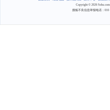
Copyright
©
2026 Sohu.com
搜狐不良信息举报电话：010－6