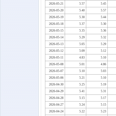
2026-05-21
5.57
5.45
2026-05-20
5.40
5.57
2026-05-19
5.30
5.44
2026-05-18
5.37
5.30
2026-05-15
5.35
5.36
2026-05-14
5.29
5.32
2026-05-13
5.05
5.29
2026-05-12
5.09
5.12
2026-05-11
4.83
5.10
2026-05-08
5.01
4.86
2026-05-07
5.10
5.03
2026-05-06
5.21
5.10
2026-04-30
5.25
5.19
2026-04-29
5.41
5.31
2026-04-28
5.15
5.17
2026-04-27
5.24
5.15
2026-04-24
5.22
5.23