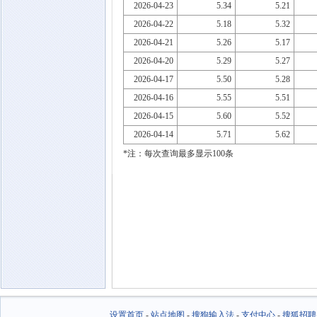
2026-04-23
5.34
5.21
2026-04-22
5.18
5.32
2026-04-21
5.26
5.17
2026-04-20
5.29
5.27
2026-04-17
5.50
5.28
2026-04-16
5.55
5.51
2026-04-15
5.60
5.52
2026-04-14
5.71
5.62
*注：每次查询最多显示100条
设置首页
-
站点地图
-
搜狗输入法
-
支付中心
-
搜狐招聘