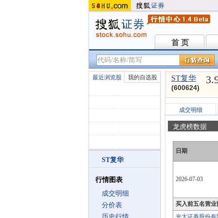
首 页
首 页
3.
最近浏览股
我的自选股
ST复华
(600624)
成交明细
龙虎榜数据
日期
ST复华
2026-07-03
行情图表
成交明细
买入前五名营业
分价表
历史行情
光大证券股份有