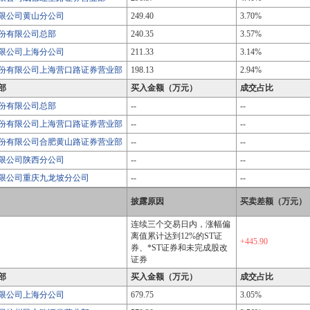
限公司黄山分公司
249.40
3.70%
份有限公司总部
240.35
3.57%
限公司上海分公司
211.33
3.14%
份有限公司上海营口路证券营业部
198.13
2.94%
部
买入金额（万元）
成交占比
份有限公司总部
--
--
份有限公司上海营口路证券营业部
--
--
份有限公司合肥黄山路证券营业部
--
--
限公司陕西分公司
--
--
限公司重庆九龙坡分公司
--
--
披露原因
买卖差额（万元）
连续三个交易日内，涨幅偏
离值累计达到12%的ST证
+445.90
券、*ST证券和未完成股改
证券
部
买入金额（万元）
成交占比
限公司上海分公司
679.75
3.05%