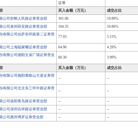
证券
部
买入金额（万元）
成交占比
限公司邯郸人民路证券营业部
301.00
19.89%
限公司泉州田安路证券营业部
164.35
10.86%
份有限公司拉萨东环路第二证券营
77.93
5.15%
限公司上海陆家嘴证券营业部
64.96
4.29%
份有限公司德阳文庙广场证券营业
60.30
3.99%
部
买入金额（万元）
成交占比
份有限公司揭阳黄岐山大道证券营
--
--
份有限公司北京东三环中路证券营
--
--
限公司洛阳青岛路证券营业部
--
--
限公司深圳吉祥路证券营业部
--
--
限公司惠州博罗证券营业部
--
--