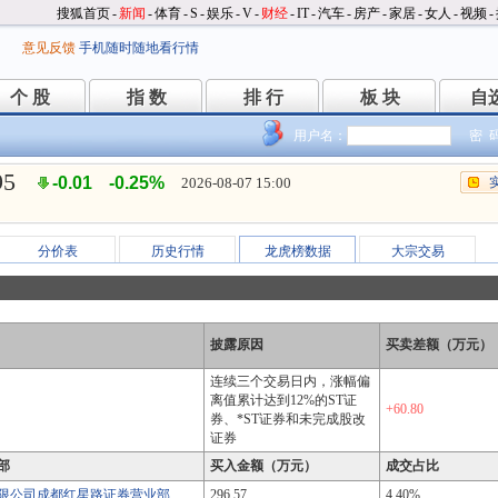
搜狐首页
-
新闻
-
体育
-
S
-
娱乐
-
V
-
财经
-
IT
-
汽车
-
房产
-
家居
-
女人
-
视频
-
意见反馈
手机随时随地看行情
个 股
指 数
排 行
板 块
自
个 股
指 数
排 行
板 块
自
用户名：
密 
95
-0.01
-0.25%
2026-08-07 15:00
分价表
历史行情
龙虎榜数据
大宗交易
披露原因
买卖差额（万元）
连续三个交易日内，涨幅偏
离值累计达到12%的ST证
+60.80
券、*ST证券和未完成股改
证券
部
买入金额（万元）
成交占比
限公司成都红星路证券营业部
296.57
4.40%