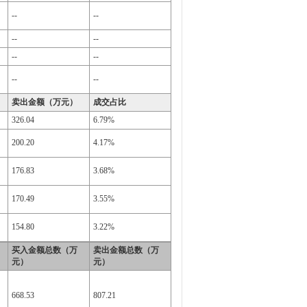
--
--
--
--
--
--
--
--
卖出金额（万元）
成交占比
326.04
6.79%
200.20
4.17%
176.83
3.68%
170.49
3.55%
154.80
3.22%
买入金额总数（万
卖出金额总数（万
元）
元）
668.53
807.21