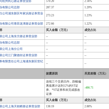
司杭州民心路证券营业部
570.20
2.56%
份有限公司总部
287.37
1.29%
任公司浦东新区年家浜路证券营业
273.23
1.23%
份有限公司青田龙津路证券营业部
272.66
1.22%
部
买入金额（万元）
成交占比
限公司上海东方路证券营业部
--
--
份有限公司总部
--
--
限公司上海分公司
--
--
限公司江门聚德街证券营业部
--
--
券有限责任公司上海浦东新区世纪
--
--
披露原因
买卖差额（万元）
连续三个交易日内，跌幅偏
离值累计达到12%的ST证
-486.71
券、*ST证券和未完成股改
证券
部
买入金额（万元）
成交占比
限公司上海天钥桥路证券营业部
138.19
2.88%