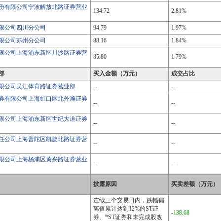
份有限公司宁波解放北路证券营业
134.72
2.81%
限公司四川分公司
94.79
1.97%
限公司苏州分公司
88.16
1.84%
限公司上海浦东新区川沙路证券营
85.80
1.79%
部
买入金额（万元）
成交占比
限公司吴江体育路证券营业部
--
--
券有限公司上海虹口区北外滩证券
--
--
限公司上海浦东新区世纪大道证券
--
--
任公司上海普陀区凯旋北路证券营
--
--
限公司上海杨浦区黄兴路证券营业
--
--
披露原因
买卖差额（万元）
连续三个交易日内，跌幅偏
离值累计达到12%的ST证
-138.68
券、*ST证券和未完成股改