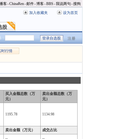
播客
-
ChinaRen
-
邮件
-
博客
-
BBS
-
我说两句
-
搜狗
加入收藏夹
设为首页
选股
选股
码：
注册
实时行情
买入金额总数（万
卖出金额总数（万
元）
元）
1195.78
1134.98
卖出金额（万元）
成交占比
--
--