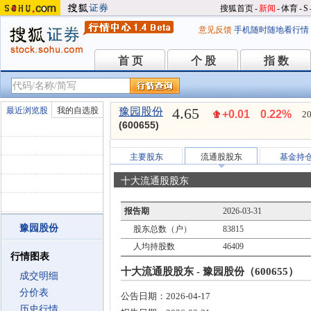
搜狐首页
-
新闻
-
体育
-
S
意见反馈
手机随时随地看行情
首 页
个 股
指 数
首 页
个 股
指 数
4.65
最近浏览股
我的自选股
豫园股份
+0.01
0.22%
20
(600655)
主要股东
流通股股东
基金持
十大流通股股东
报告期
2026-03-31
豫园股份
股东总数（户）
83815
人均持股数
46409
行情图表
十大流通股股东 - 豫园股份（600655）
成交明细
分价表
公告日期：
2026-04-17
历史行情