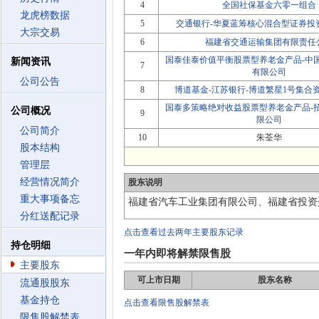
4
全国社保基金六零一组合
龙虎榜数据
5
交通银行-华夏蓝筹核心混合型证券投资基
大宗交易
6
福建省交通运输集团有限责任
国泰佳泰价值平衡股票型养老金产品-中
新闻资讯
7
有限公司
公司公告
8
博道基金-江苏银行-博道繁星1号集合
国泰多策略绝对收益股票型养老金产品-
公司概况
9
限公司
公司简介
10
朱荃华
股本结构
管理层
经营情况简介
股东说明
重大事项备忘
福建省汽车工业集团有限公司、福建省投资
分红送配记录
点击查看过去两年主要股东记录
持仓明细
一年内即将解禁限售股
主要股东
可上市日期
股东名称
流通股股东
基金持仓
点击查看限售股解禁表
限售股解禁表