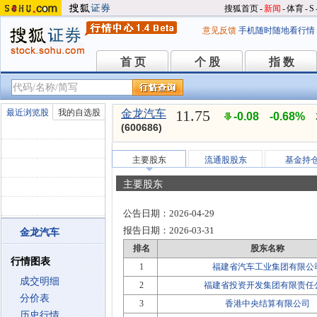
搜狐首页
-
新闻
-
体育
-
S
意见反馈
手机随时随地看行情
首 页
个 股
指 数
首 页
个 股
指 数
11.75
最近浏览股
我的自选股
金龙汽车
-0.08
-0.68%
(600686)
主要股东
流通股股东
基金持
主要股东
公告日期：
2026-04-29
报告日期：
2026-03-31
金龙汽车
排名
股东名称
行情图表
1
福建省汽车工业集团有限公
成交明细
2
福建省投资开发集团有限责任
分价表
3
香港中央结算有限公司
历史行情