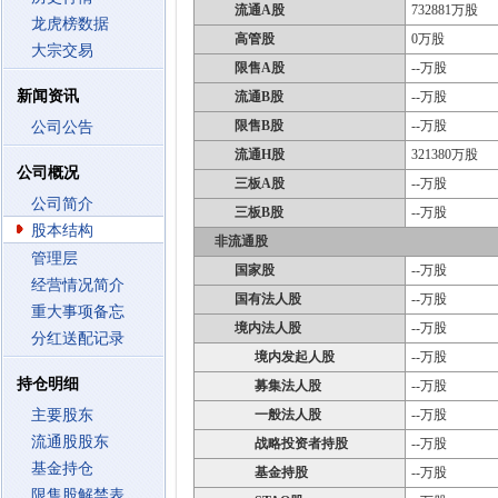
流通A股
732881万股
龙虎榜数据
高管股
0万股
大宗交易
限售A股
--万股
新闻资讯
流通B股
--万股
限售B股
--万股
公司公告
流通H股
321380万股
公司概况
三板A股
--万股
公司简介
三板B股
--万股
股本结构
非流通股
管理层
国家股
--万股
经营情况简介
国有法人股
--万股
重大事项备忘
境内法人股
--万股
分红送配记录
境内发起人股
--万股
持仓明细
募集法人股
--万股
主要股东
一般法人股
--万股
流通股股东
战略投资者持股
--万股
基金持仓
基金持股
--万股
限售股解禁表