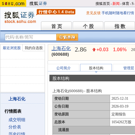
搜狐首页
-
新闻
-
体育
-
S
意见反馈
手机随时随地看行情
首 页
个 股
指 数
首 页
个 股
指 数
2.86
最近浏览股
我的自选股
上海石化
+0.03
1.06%
20
(600688)
公司简介
股本结构
管理层
股本结构
上海石化(600688) - 股本结构
变动日期
2025-12-31
上海石化
公告日期
2026-03-19
行情图表
变动原因
定期报告
成交明细
总股本
1054262万股
分价表
流通股
历史行情