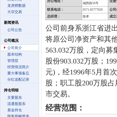
办公地址：
注册
城西路56号
龙虎榜数据
联系电话：
公司
0571-85777029
大宗交易
总经理：
成立
陈孝
新闻资讯
公司前身系浙江省进出
公司公告
将原公司净资产和其他
公司概况
公司简介
563.032万股，定向
股本结构
股份903.032万股；1
管理层
经营情况简介
元)，经1996年5月首
重大事项备忘
分红送配记录
股；职工股200万股占
持仓明细
市交易。
主要股东
流通股股东
经营范围：
基金持仓
限售股解禁表