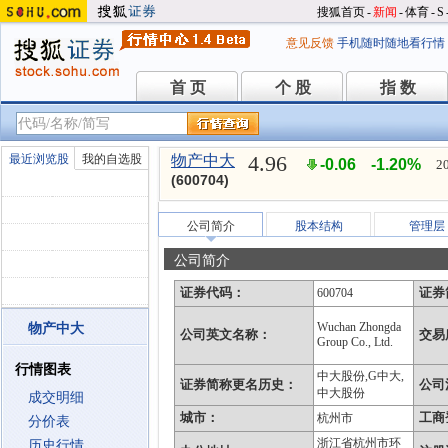
搜狐首页
-
新闻
-
体育
-
S
意见反馈
手机随时随地看行情
首 页
个 股
指 数
首 页
个 股
指 数
4.96
最近浏览股
我的自选股
物产中大
-0.06
-1.20%
2
(600704)
公司简介
股本结构
管理层
公司简介
证券代码：
证券
600704
Wuchan Zhongda
物产中大
公司英文名称：
交易
Group Co., Ltd.
行情图表
中大股份,G中大,
证券简称更名历史：
公司
中大股份
成交明细
城市：
工商
杭州市
分价表
浙江省杭州市环
历史行情