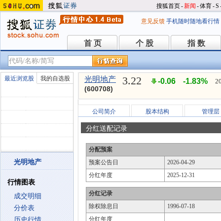
搜狐首页
-
新闻
-
体育
-
S
意见反馈
手机随时随地看行情
首 页
个 股
指 数
首 页
个 股
指 数
3.22
最近浏览股
我的自选股
光明地产
-0.06
-1.83%
2
(600708)
公司简介
股本结构
管理层
分红送配记录
分配预案
光明地产
预案公告日
2026-04-29
分红年度
2025-12-31
行情图表
分红记录
成交明细
除权除息日
1996-07-18
分价表
分红年度
历史行情