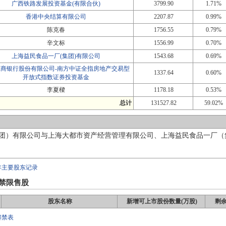
广西铁路发展投资基金(有限合伙)
3799.90
1.71%
香港中央结算有限公司
2207.87
0.99%
陈克春
1756.55
0.79%
辛文标
1556.99
0.70%
上海益民食品一厂(集团)有限公司
1543.68
0.69%
工商银行股份有限公司-南方中证全指房地产交易型
1337.64
0.60%
开放式指数证券投资基金
李夏樑
1178.18
0.53%
总计
131527.82
59.02%
团）有限公司与上海大都市资产经营管理有限公司、上海益民食品一厂（
年主要股东记录
禁限售股
股东名称
新增可上市股份数量(万股)
剩余
解禁表