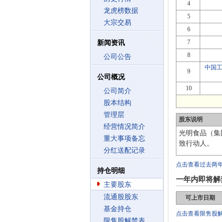
4
龙虎榜数据
5
大宗交易
6
7
新闻资讯
8
公司公告
中国
9
公司概况
10
公司简介
股本结构
管理层
股东说明
经营情况简介
光明食品（集
重大事项备忘
致行动人。
分红送配记录
点击查看过去两
持仓明细
一年内即将解
主要股东
流通股股东
可上市日期
基金持仓
点击查看限售股
限售股解禁表