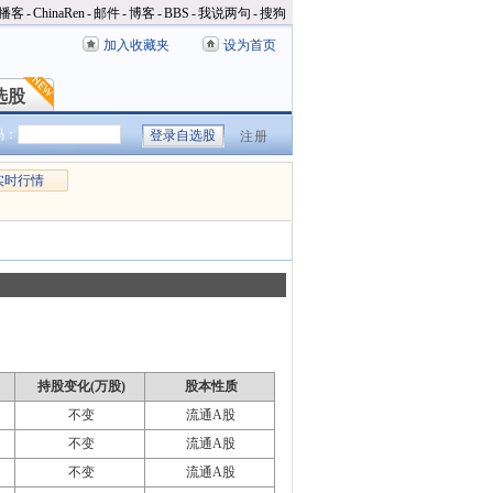
播客
-
ChinaRen
-
邮件
-
博客
-
BBS
-
我说两句
-
搜狗
加入收藏夹
设为首页
选股
选股
码：
注册
实时行情
持股变化(万股)
股本性质
不变
流通A股
不变
流通A股
不变
流通A股