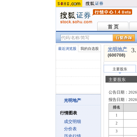
首 页
首 页
3
最近浏览股
我的自选股
光明地产
(600708)
主要股东
主要股东
公告日期：
2026
报告日期：
2026
光明地产
排名
行情图表
1
成交明细
2
分价表
3
历史行情