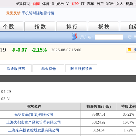
搜狐首页
-
新闻
-
体育
-
S
-
娱乐
-
V
-
财经
-
IT
-
汽车
-
房产
-
家居
-
女人
-
视频
-
意见反馈
手机随时随地看行情
个 股
指 数
排 行
板 块
自
个 股
指 数
排 行
板 块
自
用户名：
密 
.19
-0.07
-2.15%
2026-08-07 15:00
流通股股东
基金持仓
限售股解禁表
-04-29
-03-31
股东名称
持股数量(万股)
持股比例
光明食品(集团)有限公司
78497.51
35.22%
上海大都市资产经营管理有限公司
35824.92
16.07%
上海东兴投资控股发展有限公司
3824.54
1.72%