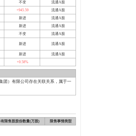
不变
流通A股
+945.59
流通A股
新进
流通A股
新进
流通A股
不变
流通A股
新进
流通A股
新进
流通A股
+0.58%
集团）有限公司存在关联关系，属于一
有限售股股份数量(万股)
限售事情类型