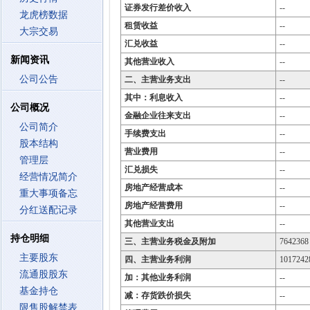
证券发行差价收入
--
龙虎榜数据
租赁收益
--
大宗交易
汇兑收益
--
新闻资讯
其他营业收入
--
公司公告
二、主营业务支出
--
其中：利息收入
--
公司概况
金融企业往来支出
--
公司简介
手续费支出
--
股本结构
营业费用
--
管理层
汇兑损失
--
经营情况简介
房地产经营成本
--
重大事项备忘
房地产经营费用
--
分红送配记录
其他营业支出
--
持仓明细
三、主营业务税金及附加
7642368
主要股东
四、主营业务利润
1017242
流通股股东
加：其他业务利润
--
基金持仓
减：存货跌价损失
--
限售股解禁表