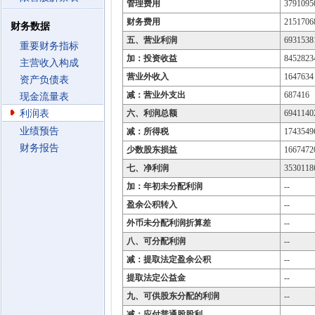
管理费用
3791095
财务费用
2151706
财务数据
五、营业利润
6931538
重要财务指标
加：投资收益
8452823
主营收入构成
营业外收入
1647634
资产负债表
减：营业外支出
687416
现金流量表
利润表
六、利润总额
6941140
业绩预告
减：所得税
1743549
财务报告
少数股东损益
1667472
七、净利润
3530118
加：年初未分配利润
--
盈余公积转入
--
外币未分配利润折算差
--
八、可分配利润
--
减：提取法定盈余公积
--
提取法定公益金
--
九、可供股东分配的利润
--
减：应付普通股股利
--