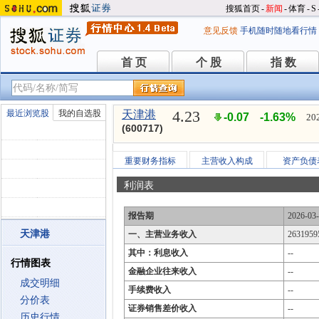
搜狐首页
-
新闻
-
体育
-
S
意见反馈
手机随时随地看行情
首 页
个 股
指 数
首 页
个 股
指 数
4.23
最近浏览股
我的自选股
天津港
-0.07
-1.63%
20
(600717)
重要财务指标
主营收入构成
资产负债
利润表
报告期
2026-03
天津港
一、主营业务收入
2631959
其中：利息收入
--
行情图表
金融企业往来收入
--
成交明细
手续费收入
--
分价表
证券销售差价收入
--
历史行情