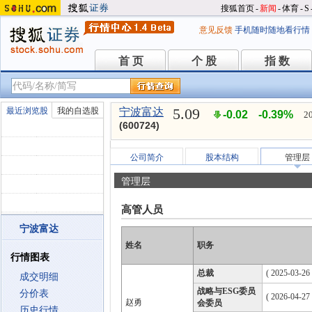
搜狐首页
-
新闻
-
体育
-
S
意见反馈
手机随时随地看行情
首 页
个 股
指 数
首 页
个 股
指 数
5.09
最近浏览股
我的自选股
宁波富达
-0.02
-0.39%
2
(600724)
公司简介
股本结构
管理层
管理层
高管人员
宁波富达
姓名
职务
行情图表
总裁
( 2025-03-26 
成交明细
战略与ESG委员
分价表
( 2026-04-27
赵勇
会委员
历史行情