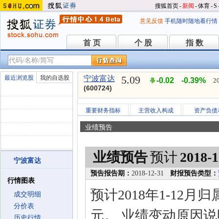
搜狐首页
-
新闻
-
体育
-
S
意见反馈
手机随时随地看行情
首 页
个 股
指 数
首 页
个 股
指 数
5.09
最近浏览股
我的自选股
宁波富达
-0.02
-0.39%
2
(600724)
重要财务指标
主营收入构成
资产负债
业绩预告
业绩预告
预计
2018-1
宁波富达
预告报告期：
2018-12-31
财报预告类型：
行情图表
预计2018年1-12
成交明细
分价表
元。 业绩变动原因
历史行情