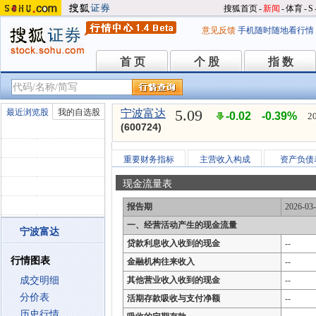
搜狐首页
-
新闻
-
体育
-
S
意见反馈
手机随时随地看行情
首 页
个 股
指 数
首 页
个 股
指 数
5.09
最近浏览股
我的自选股
宁波富达
-0.02
-0.39%
2
(600724)
重要财务指标
主营收入构成
资产负债
现金流量表
报告期
2026-03
一、经营活动产生的现金流量
宁波富达
贷款利息收入收到的现金
--
行情图表
金融机构往来收入
--
成交明细
其他营业收入收到的现金
--
分价表
活期存款吸收与支付净额
--
历史行情