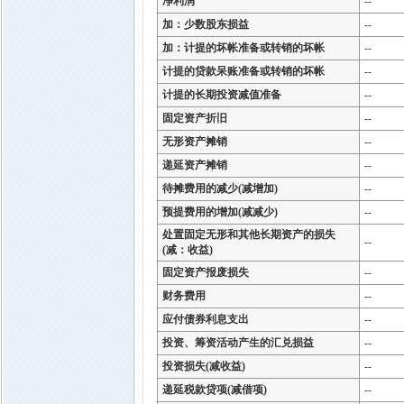
净利润
--
加：少数股东损益
--
加：计提的坏帐准备或转销的坏帐
--
计提的贷款呆账准备或转销的坏帐
--
计提的长期投资减值准备
--
固定资产折旧
--
无形资产摊销
--
递延资产摊销
--
待摊费用的减少(减增加)
--
预提费用的增加(减减少)
--
处置固定无形和其他长期资产的损失
--
(减：收益)
固定资产报废损失
--
财务费用
--
应付债券利息支出
--
投资、筹资活动产生的汇兑损益
--
投资损失(减收益)
--
递延税款贷项(减借项)
--