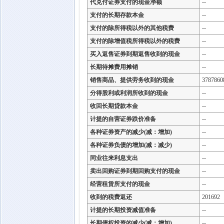
代兑付证券支付的现金净额
--
支付的长期存款本金
--
支付的除所得税以外的其他税费
--
支付的除增值税所得税以外的税费
--
买入返售证券到期返售收到的现金
--
长期待摊费用摊销
--
销售商品、提供劳务收到的现金
3787860
分得股利或利润所收到的现金
--
收回长期贷款本金
--
计提的自营证券跌价准备
--
各种证券资产的减少(减：增加)
--
各种证券负债的增加(减：减少)
--
同业往来利息支出
--
卖出回购证券到期回购支付的现金
--
经营租赁所支付的现金
--
收到的税费返还
201692
计提的长期投资减值准备
--
长期债权投资的减少(减：增加)
--