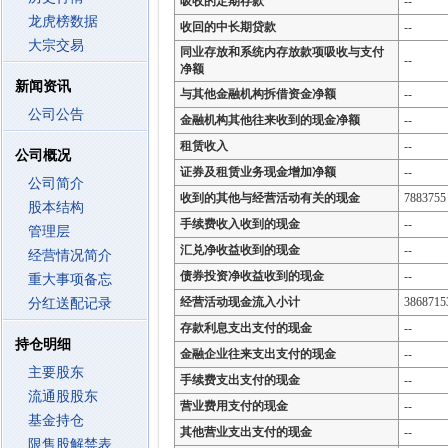
吸收的定期存款
--
龙虎榜数据
收回的中长期贷款
--
大宗交易
同业存放和系统内存放款项吸收与支付
--
净额
新闻资讯
与其他金融机构拆借资金净额
--
公司公告
金融机构其他往来收到的现金净额
--
租赁收入
--
公司概况
证券及租赁业务现金增加净额
--
公司简介
收到的其他与经营活动有关的现金
7883755
股本结构
手续费收入收到的现金
--
管理层
汇兑净收益收到的现金
--
经营情况简介
债券投资净收益收到的现金
--
重大事项备忘
经营活动现金流入小计
3868715
分红送配记录
存款利息支出支付的现金
--
持仓明细
金融企业往来支出支付的现金
--
主要股东
手续费支出支付的现金
--
流通股股东
营业费用支付的现金
--
基金持仓
其他营业支出支付的现金
--
限售股解禁表