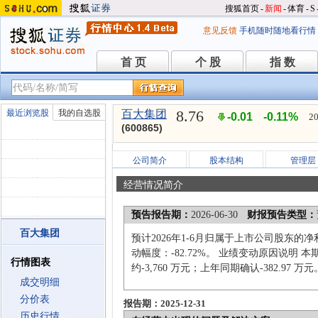
搜狐首页
-
新闻
-
体育
-
S
意见反馈
手机随时随地看行情
首 页
个 股
指 数
首 页
个 股
指 数
8.76
最近浏览股
我的自选股
百大集团
-0.01
-0.11%
20
(600865)
公司简介
股本结构
管理层
经营情况简介
预告报告期：
2026-06-30
财报预告类型：
百大集团
预计2026年1-6月归属于上市公司股东的净
动幅度：-82.72%。 业绩变动原因说
行情图表
约-3,760 万元；上年同期确认-382.97 万元
成交明细
分价表
报告期：2025-12-31
历史行情