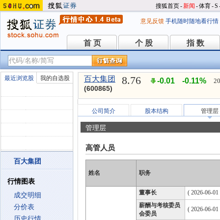
搜狐首页
-
新闻
-
体育
-
S
意见反馈
手机随时随地看行情
首 页
个 股
指 数
首 页
个 股
指 数
8.76
最近浏览股
我的自选股
百大集团
-0.01
-0.11%
20
(600865)
公司简介
股本结构
管理层
管理层
高管人员
百大集团
姓名
职务
行情图表
董事长
( 2026-06-01
成交明细
薪酬与考核委员
分价表
( 2026-06-01
会委员
历史行情