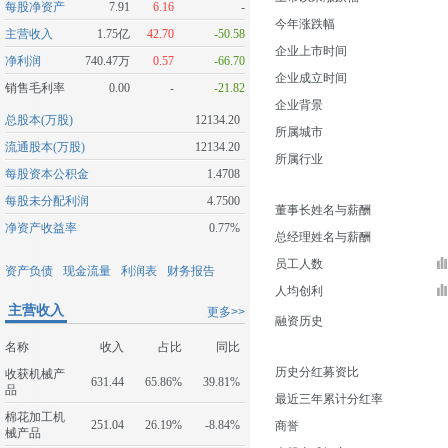
每股净资产
7.91
6.16
-
今年涨跌幅
主营收入
1.75亿
42.70
-50.58
企业上市时间
净利润
740.47万
0.57
-66.70
企业成立时间
销售毛利率
0.00
-
-21.82
企业背景
总股本(万股)
12134.20
所属城市
流通股本(万股)
12134.20
所属行业
每股资本公积金
1.4708
每股未分配利润
4.7500
董事长姓名与薪酬
净资产收益率
0.77%
总经理姓名与薪酬
员工人数
资产负债
现金流量
利润表
财务报告
人均创利
主营收入
更多>>
融资历史
名称
收入
占比
同比
历史分红募资比
收获机械产
631.44
65.86%
39.81%
品
最近三年累计分红率
棉花加工机
251.04
26.19%
-8.84%
商誉
械产品