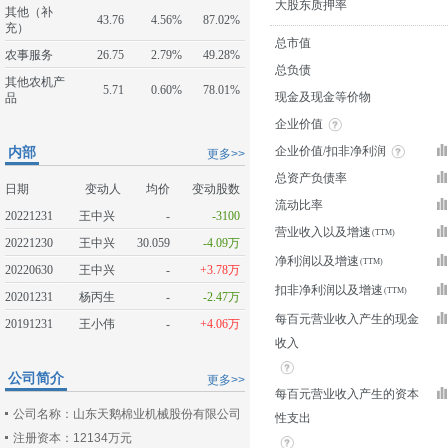
大股东质押率
其他（补
43.76
4.56%
87.02%
充）
总市值
农事服务
26.75
2.79%
49.28%
总负债
其他农机产
5.71
0.60%
78.01%
现金及现金等价物
品
企业价值
内部
企业价值/扣非净利润
更多>>
总资产负债率
日期
变动人
均价
变动股数
流动比率
20221231
王中兴
-
-3100
营业收入以及增速
20221230
王中兴
30.059
-4.09万
净利润以及增速
20220630
王中兴
-
+3.78万
扣非净利润以及增速
20201231
杨丙生
-
-2.47万
每百元营业收入产生的现金
20191231
王小伟
-
+4.06万
收入
公司简介
更多>>
每百元营业收入产生的资本
公司名称：山东天鹅棉业机械股份有限公司
性支出
注册资本：12134万元