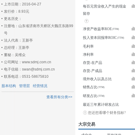
上市日期：2016-04-27
每百元营业收入产生的现金
发行价：8.93元
留存
更名历史：
注册地：山东省济南市天桥区大魏庄东路99
净资产收益率ROE
号
投入资本回报率ROIC
法人代表：王新亭
毛利率
总经理：王新亭
净利率
董秘：吴维众
公司网址：www.sdmj.com.cn
存货-在产品
电子信箱：swan@sdmj.com.cn
存货-产成品
联系电话：0531-58675810
境外收入以及占比
股本结构
管理层
经营情况
销售占比
研发占比
查看所有分类>>
最近三年累计研发占比
您还想看哪个财务指标?
大宗交易