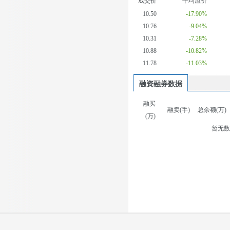
成交价
平均溢价
10.50
-17.90%
10.76
-9.04%
10.31
-7.28%
10.88
-10.82%
11.78
-11.03%
融资融券数据
融买
融卖(手)
总余额(万)
(万)
暂无