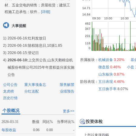
材、五金交电的销售；房屋租赁；建筑工
程施工总承包；软件...
[详细]
大事提醒
1)
2026-06-16:
红利发放日
2)
2026-06-16:
除权除息日,10派1.85
3)
2026-06-15:
登记日
所属板块：
机械设备
3.20%
基
4)
2026-06-10:
上交所公告,山东天鹅棉业机
微盘股
0.46%
小盘
械股份有限公司2025年年度权益分派实施
山东板块
0.87%
公告
阶段表现：
五日表现
4.46%
公司公告
重大事项备忘
限售解禁
五日换手率
8.07%
龙虎榜
分红送配
业绩预告
历史行情
个股概况
更多>>
投资体检
2026-03-31
数值
同比%
当季环比%
每股收益
0.06
0.00
-
上市以来涨跌幅