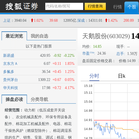
行情
个股
上证
：3940.04
1.02%
39.68
12095亿
深成
：14311.01
1.42%
200.89
14
天鹅股份
(603029)
最近浏览
我的自选
以下是热门股票
均价:
14.85
现手:
--
市盈
:
24.36
总手:
1.59万
新易盛
420.95
-0.92
-0.22%
盘后固定价格交易：
价格:14.99
京东方Ａ
6.07
+0.11
1.85%
多氟多
36.54
+0.45
1.25%
贵州茅台
1309.22
+0.67
0.05%
华天科技
17.98
+0.72
4.17%
操盘必读
分类导航
经营范围：
动力柜（低压成套开关设
备）、农业机械及配件、环保专用设备及
配件、棉花加工机械及配件、电器、棉花
干燥热风炉（燃煤型除外）、棉花调湿系
统的生产、销售、安装、调试；棉花、钢