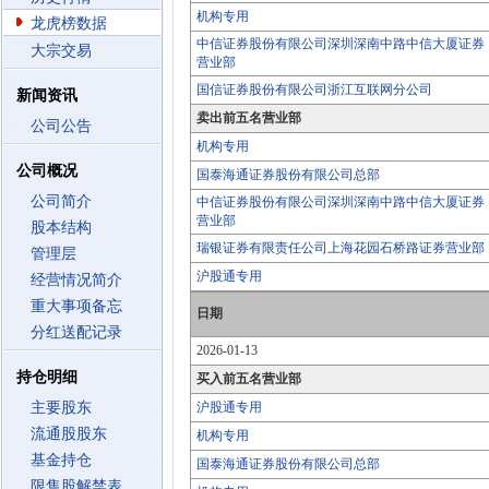
机构专用
龙虎榜数据
中信证券股份有限公司深圳深南中路中信大厦证券
大宗交易
营业部
国信证券股份有限公司浙江互联网分公司
新闻资讯
卖出前五名营业部
公司公告
机构专用
公司概况
国泰海通证券股份有限公司总部
公司简介
中信证券股份有限公司深圳深南中路中信大厦证券
营业部
股本结构
瑞银证券有限责任公司上海花园石桥路证券营业部
管理层
沪股通专用
经营情况简介
重大事项备忘
日期
分红送配记录
2026-01-13
持仓明细
买入前五名营业部
主要股东
沪股通专用
流通股股东
机构专用
基金持仓
国泰海通证券股份有限公司总部
限售股解禁表