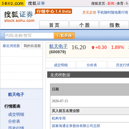
搜狐首页
-
新闻
-
体育
-
S
意见反馈
手机随时随地看行情
首 页
个 股
指 数
首 页
个 股
指 数
16.20
最近浏览股
我的自选股
航天电子
+0.30
1.89%
(600879)
成交明细
分价表
历史行
龙虎榜数据
日期
航天电子
2026-07-15
行情图表
买入前五名营业部
成交明细
机构专用
分价表
国泰海通证券股份有限公司总部
历史行情