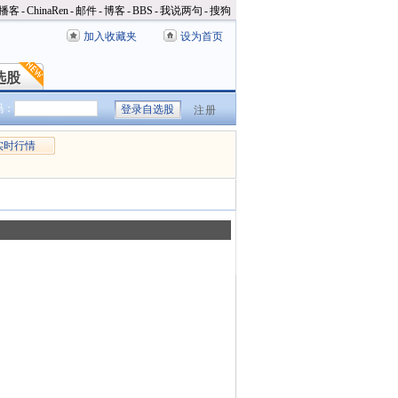
播客
-
ChinaRen
-
邮件
-
博客
-
BBS
-
我说两句
-
搜狗
加入收藏夹
设为首页
选股
选股
码：
注册
实时行情