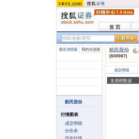
首 页
首 页
6
最近浏览股
我的自选股
航民股份
(600987)
成交明细
龙虎榜数据
航民股份
行情图表
成交明细
分价表
历史行情