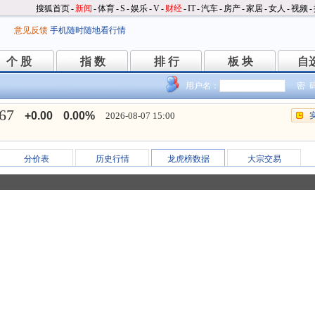
搜狐首页
-
新闻
-
体育
-
S
-
娱乐
-
V
-
财经
-
IT
-
汽车
-
房产
-
家居
-
女人
-
视频
-
意见反馈
手机随时随地看行情
个 股
指 数
排 行
板 块
自
个 股
指 数
排 行
板 块
自
用户名：
密 
.67
+0.00
0.00%
2026-08-07 15:00
分价表
历史行情
龙虎榜数据
大宗交易