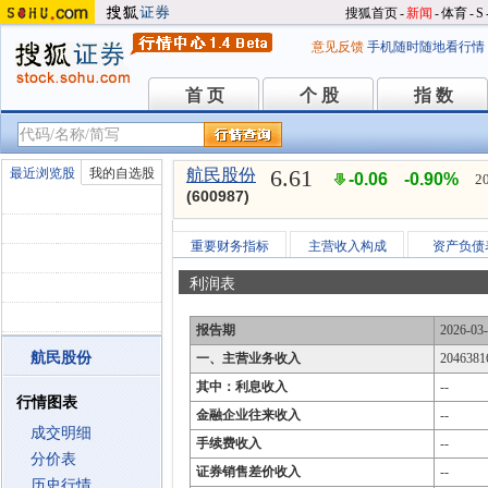
搜狐首页
-
新闻
-
体育
-
S
意见反馈
手机随时随地看行情
首 页
个 股
指 数
首 页
个 股
指 数
6.61
最近浏览股
我的自选股
航民股份
-0.06
-0.90%
2
(600987)
重要财务指标
主营收入构成
资产负债
利润表
报告期
2026-03
航民股份
一、主营业务收入
2046381
其中：利息收入
--
行情图表
金融企业往来收入
--
成交明细
手续费收入
--
分价表
证券销售差价收入
--
历史行情