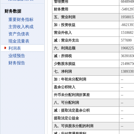
管理费用
6848948
财务费用
-549129
财务数据
五、营业利润
1958815
重要财务指标
加：投资收益
-662139
主营收入构成
营业外收入
1518682
资产负债表
减：营业外支出
577699
现金流量表
利润表
六、利润总额
1968225
业绩预告
减：所得税
3639183
财务报告
少数股东损益
2149675
七、净利润
1389339
加：年初未分配利润
--
盈余公积转入
--
外币未分配利润折算差
--
八、可分配利润
--
减：提取法定盈余公积
--
提取法定公益金
--
九、可供股东分配的利润
--
减：应付普通股股利
--