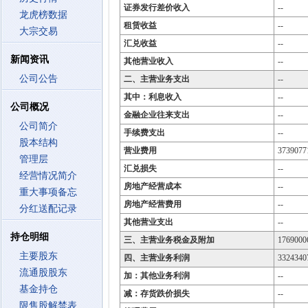
证券发行差价收入
--
龙虎榜数据
租赁收益
--
大宗交易
汇兑收益
--
新闻资讯
其他营业收入
--
公司公告
二、主营业务支出
--
其中：利息收入
--
公司概况
金融企业往来支出
--
公司简介
手续费支出
--
股本结构
营业费用
3739077
管理层
汇兑损失
--
经营情况简介
房地产经营成本
--
重大事项备忘
房地产经营费用
--
分红送配记录
其他营业支出
--
持仓明细
三、主营业务税金及附加
1769000
主要股东
四、主营业务利润
3324340
流通股股东
加：其他业务利润
--
基金持仓
减：存货跌价损失
--
限售股解禁表