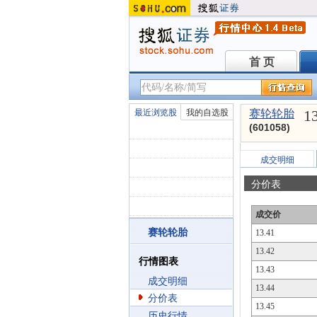
首 页
首 页
1
最近浏览股
我的自选股
赛轮轮胎
(601058)
成交明细
分价表
成交价
赛轮轮胎
13.41
13.42
行情图表
13.43
成交明细
13.44
分价表
13.45
历史行情