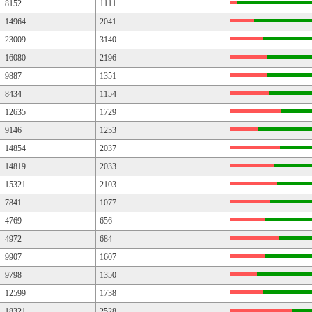
8152
1111
14964
2041
23009
3140
16080
2196
9887
1351
8434
1154
12635
1729
9146
1253
14854
2037
14819
2033
15321
2103
7841
1077
4769
656
4972
684
9907
1607
9798
1350
12599
1738
18321
2528