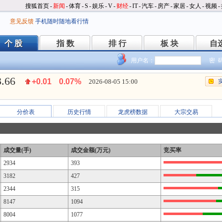
搜狐首页
-
新闻
-
体育
-
S
-
娱乐
-
V
-
财经
-
IT
-
汽车
-
房产
-
家居
-
女人
-
视频
-
意见反馈
手机随时随地看行情
个 股
指 数
排 行
板 块
自
个 股
指 数
排 行
板 块
自
用户名：
密 
3.66
+0.01
0.07%
2026-08-05 15:00
分价表
历史行情
龙虎榜数据
大宗交易
成交量(手)
成交金额(万元)
竞买率
2934
393
3182
427
2344
315
8147
1094
8004
1077