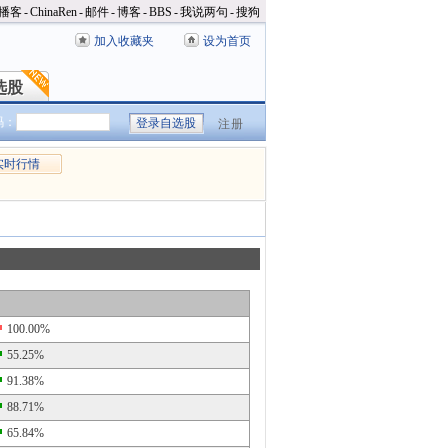
播客
-
ChinaRen
-
邮件
-
博客
-
BBS
-
我说两句
-
搜狗
加入收藏夹
设为首页
选股
选股
码：
注册
实时行情
100.00%
55.25%
91.38%
88.71%
65.84%