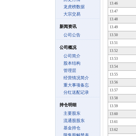
13.46
龙虎榜数据
13.47
大宗交易
13.48
新闻资讯
13.49
公司公告
13.50
13.51
公司概况
13.52
公司简介
13.53
股本结构
13.54
管理层
13.55
经营情况简介
13.56
重大事项备忘
13.57
分红送配记录
13.58
持仓明细
13.59
主要股东
13.60
流通股股东
13.61
基金持仓
13.62
限售股解禁表