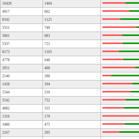
10428
1404
4917
662
8342
1125
5551
749
5061
683
5337
721
8173
1105
4778
646
2951
400
2140
290
1428
194
1544
210
5542
752
4082
555
1316
179
3486
475
2167
295