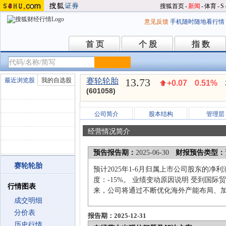
搜狐首页
-
新闻
-
体育
-
S
意见反馈
手机随时随地看行情
首 页
个 股
指 数
首 页
个 股
指 数
13.73
最近浏览股
我的自选股
赛轮轮胎
+0.07
0.51%
(601058)
公司简介
股本结构
管理层
经营情况简介
预告报告期：
2025-06-30
财报预告类型：
赛轮轮胎
预计2025年1-6月归属上市公司股东的净
度：-15%。 业绩变动原因说明 受到
行情图表
来，公司将通过不断优化海外产能布局、
成交明细
分价表
报告期：2025-12-31
历史行情