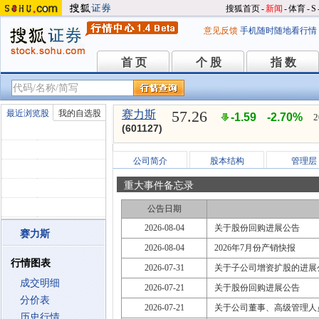
搜狐首页
-
新闻
-
体育
-
S
意见反馈
手机随时随地看行情
首 页
个 股
指 数
首 页
个 股
指 数
57.26
最近浏览股
我的自选股
赛力斯
-1.59
-2.70%
2
(601127)
公司简介
股本结构
管理层
重大事件备忘录
公告日期
2026-08-04
关于股份回购进展公告
赛力斯
2026-08-04
2026年7月份产销快报
行情图表
2026-07-31
关于子公司增资扩股的进展
成交明细
2026-07-21
关于股份回购进展公告
分价表
2026-07-21
关于公司董事、高级管理人
历史行情