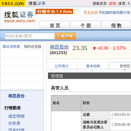
搜狐首页
-
新闻
-
体育
-
S
意见反馈
手机随时随地看行情
首 页
个 股
指 数
首 页
个 股
指 数
23.35
最近浏览股
我的自选股
桐昆股份
+0.36
1.57%
(601233)
公司简介
股本结构
管理层
管理层
高管人员
桐昆股份
姓名
职务
行情图表
总裁
( 2023-05-31 
成交明细
战略与发展决策
分价表
( 2026-06-30
委员会召集人
历史行情