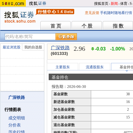
搜狐首页
-
新闻
-
体育
-
S
意见反馈
手机随时随地看行情
首 页
个 股
指 数
首 页
个 股
指 数
2.96
最近浏览股
我的自选股
广深铁路
-0.03
-1.00%
2
(601333)
主要股东
流通股股东
基金持
基金持仓
报告期：2026-06-30
基金家数
38
广深铁路
新进基金家数
16
行情图表
加仓基金家数
2
减仓基金家数
15
成交明细
分价表
退出基金家数
历史行情
持股总数(万股)
40772