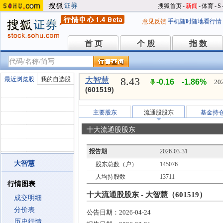
搜狐首页
-
新闻
-
体育
-
S
意见反馈
手机随时随地看行情
首 页
个 股
指 数
首 页
个 股
指 数
8.43
最近浏览股
我的自选股
大智慧
-0.16
-1.86%
20
(601519)
主要股东
流通股股东
基金持
十大流通股股东
报告期
2026-03-31
大智慧
股东总数（户）
145076
人均持股数
13711
行情图表
十大流通股股东 - 大智慧（601519）
成交明细
分价表
公告日期：
2026-04-24
历史行情