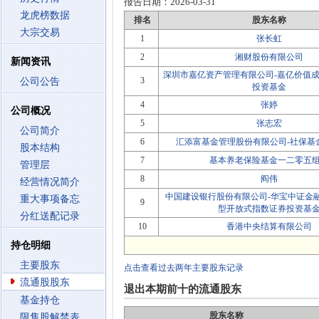
报告日期：
2026-03-31
龙虎榜数据
排名
股东名称
大宗交易
1
张长虹
2
湘财股份有限公司
新闻资讯
深圳市嘉亿资产管理有限公司-嘉亿价值成
3
公司公告
投资基金
4
张婷
公司概况
5
张志宏
公司简介
6
汇添富基金管理股份有限公司-社保基金1
股本结构
7
基本养老保险基金一二零五
管理层
8
阎伟
经营情况简介
中国建设银行股份有限公司-华宝中证金
重大事项备忘
9
型开放式指数证券投资基
分红送配记录
10
香港中央结算有限公司
持仓明细
主要股东
点击查看过去两年主要股东记录
流通股股东
退出本期前十的流通股东
基金持仓
股东名称
限售股解禁表