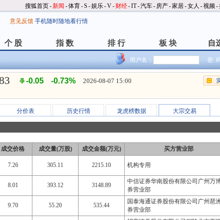
搜狐首页
-
新闻
-
体育
-
S
-
娱乐
-
V
-
财经
-
IT
-
汽车
-
房产
-
家居
-
女人
-
视频
-
意见反馈
手机随时随地看行情
个 股
指 数
排 行
板 块
自
个 股
指 数
排 行
板 块
自
用户名：
密 
.83
-0.05
-0.73%
2026-08-07 15:00
分价表
历史行情
龙虎榜数据
大宗交易
成交价格
成交量(万股)
成交金额(万元)
买方营业部
7.26
305.11
2215.10
机构专用
中信证券华南股份有限公司广州万
8.01
393.12
3148.89
券营业部
国泰海通证券股份有限公司广州琶
9.70
55.20
535.44
券营业部