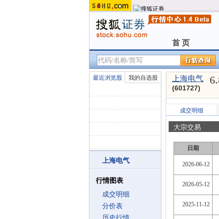
首 页
首 页
6
最近浏览股
我的自选股
上海电气
(601727)
成交明细
大宗交易
日期
上海电气
2026-06-12
行情图表
2026-05-12
成交明细
2025-11-12
分价表
历史行情