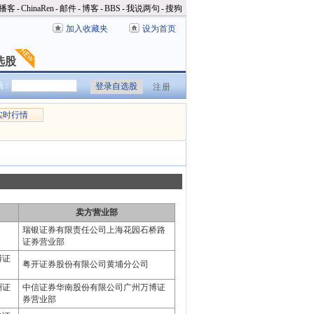
播客
-
ChinaRen
-
邮件
-
博客
-
BBS
-
我说两句
-
搜狗
加入收藏夹
设为首页
选股
选股
码：
注册
实时行情
卖方营业部
瑞银证券有限责任公司上海花园石桥路
证券营业部
博证
粤开证券股份有限公司黄埔分公司
洲证
中信证券华南股份有限公司广州万博证
券营业部