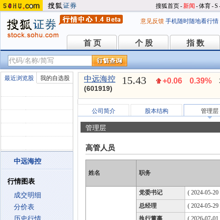
搜狐首页
-
新闻
-
体育
-
S
意见反馈
手机随时随地看行情
首 页
个 股
指 数
首 页
个 股
指 数
15.43
最近浏览股
我的自选股
中远海控
+0.06
0.39%
(601919)
公司简介
股本结构
管理层
管理层
高管人员
中远海控
姓名
职务
行情图表
党委书记
( 2024-05-20 
成交明细
总经理
( 2024-05-29 
分价表
历史行情
执行董事
( 2026-07-01