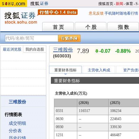
搜狐首页
-
新闻
-
体育
-
S
意见反馈
手机随时随地看行情
首 页
个 股
指 数
首 页
个 股
指 数
7.89
最近浏览股
我的自选股
三维股份
-0.07
-0.88%
2
(603033)
重要财务指标
主营收入构成
资产负债
重要财务指标
主营收入成长(万元)
三维股份
(2026)
(2025)
0331
116517
106234
行情图表
0630
--
224645
成交明细
0930
--
339130
分价表
1231
--
466487
历史行情