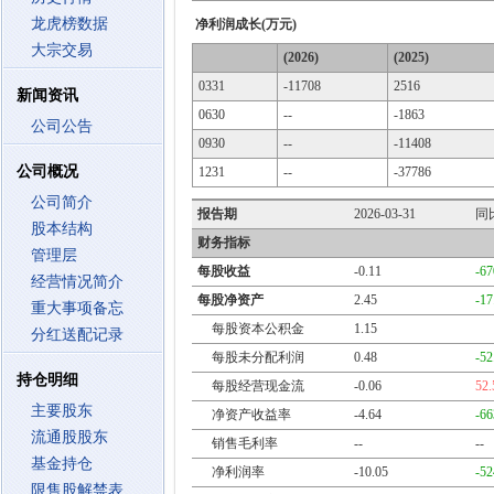
龙虎榜数据
净利润成长(万元)
大宗交易
(2026)
(2025)
0331
-11708
2516
新闻资讯
0630
--
-1863
公司公告
0930
--
-11408
公司概况
1231
--
-37786
公司简介
报告期
2026-03-31
同
股本结构
财务指标
管理层
每股收益
-0.11
-6
经营情况简介
每股净资产
2.45
-1
重大事项备忘
每股资本公积金
1.15
分红送配记录
每股未分配利润
0.48
-5
持仓明细
每股经营现金流
-0.06
52
主要股东
净资产收益率
-4.64
-6
流通股股东
销售毛利率
--
--
基金持仓
净利润率
-10.05
-5
限售股解禁表