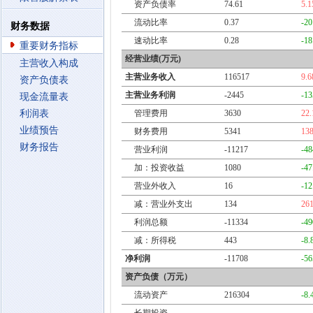
资产负债率
74.61
5.
流动比率
0.37
-2
财务数据
速动比率
0.28
-1
重要财务指标
经营业绩(万元)
主营收入构成
主营业务收入
116517
9.
资产负债表
主营业务利润
-2445
-1
现金流量表
利润表
管理费用
3630
22
业绩预告
财务费用
5341
13
财务报告
营业利润
-11217
-4
加：投资收益
1080
-4
营业外收入
16
-1
减：营业外支出
134
26
利润总额
-11334
-4
减：所得税
443
-8
净利润
-11708
-5
资产负债（万元）
流动资产
216304
-8