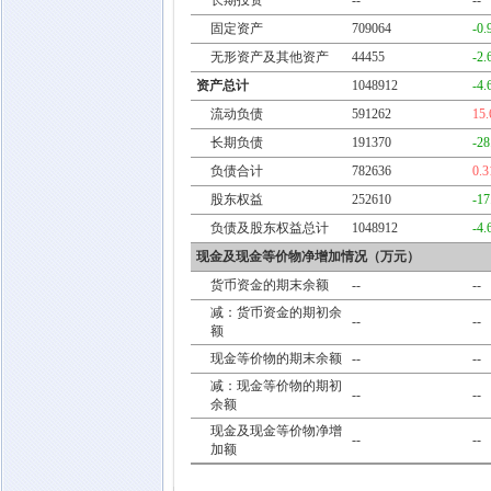
长期投资
--
--
固定资产
709064
-0
无形资产及其他资产
44455
-2
资产总计
1048912
-4
流动负债
591262
15
长期负债
191370
-2
负债合计
782636
0.
股东权益
252610
-1
负债及股东权益总计
1048912
-4
现金及现金等价物净增加情况（万元）
货币资金的期末余额
--
--
减：货币资金的期初余
--
--
额
现金等价物的期末余额
--
--
减：现金等价物的期初
--
--
余额
现金及现金等价物净增
--
--
加额