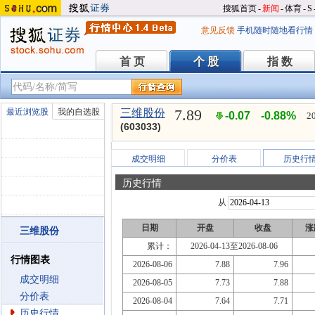
搜狐首页
-
新闻
-
体育
-
S
意见反馈
手机随时随地看行情
首 页
个 股
指 数
首 页
个 股
指 数
7.89
最近浏览股
我的自选股
三维股份
-0.07
-0.88%
2
(603033)
成交明细
分价表
历史行
历史行情
从
日期
开盘
收盘
涨
三维股份
累计：
2026-04-13至2026-08-06
行情图表
2026-08-06
7.88
7.96
成交明细
2026-08-05
7.73
7.88
分价表
2026-08-04
7.64
7.71
历史行情