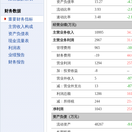
资产负债率
15.27
-4
流动比率
3.93
-2
财务数据
速动比率
3.48
-2
重要财务指标
经营业绩(万元)
主营收入构成
主营业务收入
10995
34
资产负债表
主营业务利润
2967
31
现金流量表
利润表
管理费用
965
-1
业绩预告
财务费用
-19
44
财务报告
营业利润
1294
25
加：投资收益
-8
--
营业外收入
5
-9
减：营业外支出
13
-8
利润总额
1286
16
减：所得税
244
23
净利润
1043
25
资产负债（万元）
流动资产
48267
-9