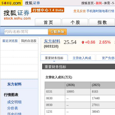
搜狐首页
-
新闻
-
体育
-
S
意见反馈
手机随时随地看行情
首 页
个 股
指 数
首 页
个 股
指 数
25.54
最近浏览股
我的自选股
东方材料
+0.66
2.65%
(603110)
重要财务指标
主营收入构成
资产负债
重要财务指标
主营收入成长(万元)
东方材料
(2026)
(2025)
0331
10995
8183
行情图表
0630
--
17440
成交明细
0930
--
27911
分价表
1231
--
38045
历史行情