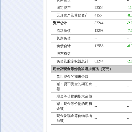
长期投资
--
--
固定资产
22554
-1
无形资产及其他资产
4155
-8
资产总计
82244
-2
流动负债
12293
-7
长期负债
--
--
负债合计
12556
-6
股东权益
--
--
负债及股东权益总计
82244
-2
现金及现金等价物净增加情况（万元）
货币资金的期末余额
--
--
减：货币资金的期初余
--
--
额
现金等价物的期末余额
--
--
减：现金等价物的期初
--
--
余额
现金及现金等价物净增
--
--
加额