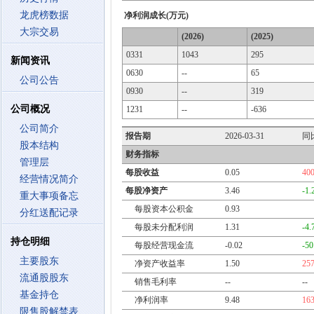
龙虎榜数据
净利润成长(万元)
大宗交易
(2026)
(2025)
0331
1043
295
新闻资讯
0630
--
65
公司公告
0930
--
319
公司概况
1231
--
-636
公司简介
报告期
2026-03-31
同
股本结构
财务指标
管理层
每股收益
0.05
40
经营情况简介
每股净资产
3.46
-1
重大事项备忘
每股资本公积金
0.93
分红送配记录
每股未分配利润
1.31
-4
持仓明细
每股经营现金流
-0.02
-5
主要股东
净资产收益率
1.50
25
流通股股东
销售毛利率
--
--
基金持仓
净利润率
9.48
16
限售股解禁表