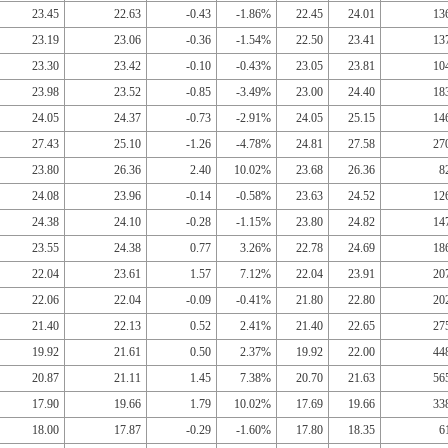
23.45
22.63
-0.43
-1.86%
22.45
24.01
13
23.19
23.06
-0.36
-1.54%
22.50
23.41
13
23.30
23.42
-0.10
-0.43%
23.05
23.81
10
23.98
23.52
-0.85
-3.49%
23.00
24.40
18
24.05
24.37
-0.73
-2.91%
24.05
25.15
14
27.43
25.10
-1.26
-4.78%
24.81
27.58
27
23.80
26.36
2.40
10.02%
23.68
26.36
8
24.08
23.96
-0.14
-0.58%
23.63
24.52
12
24.38
24.10
-0.28
-1.15%
23.80
24.82
14
23.55
24.38
0.77
3.26%
22.78
24.69
18
22.04
23.61
1.57
7.12%
22.04
23.91
20
22.06
22.04
-0.09
-0.41%
21.80
22.80
20
21.40
22.13
0.52
2.41%
21.40
22.65
27
19.92
21.61
0.50
2.37%
19.92
22.00
44
20.87
21.11
1.45
7.38%
20.70
21.63
56
17.90
19.66
1.79
10.02%
17.69
19.66
33
18.00
17.87
-0.29
-1.60%
17.80
18.35
6