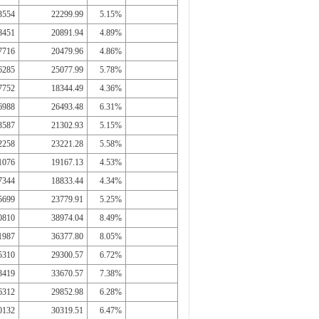
3554
22299.99
5.15%
8451
20891.94
4.89%
7716
20479.96
4.86%
6285
25077.99
5.78%
7752
18344.49
4.36%
6988
26493.48
6.31%
3587
21302.93
5.15%
2258
23221.28
5.58%
1076
19167.13
4.53%
7344
18833.44
4.34%
5699
23779.91
5.25%
0810
38974.04
8.49%
1987
36377.80
8.05%
5310
29300.57
6.72%
8419
33670.57
7.38%
6312
29852.98
6.28%
0132
30319.51
6.47%