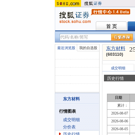
首 页
首 页
2
最近浏览股
我的自选股
东方材料
(603110)
成交明细
历史行情
日期
东方材料
累计：
行情图表
2026-08-07
成交明细
2026-08-06
分价表
2026-08-05
历史行情