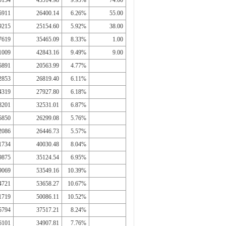
0134
45514.98
9.95%
74.00
5911
26400.14
6.26%
55.00
9215
25154.60
5.92%
38.00
7619
35465.09
8.33%
1.00
1009
42843.16
9.49%
9.00
5891
20563.99
4.77%
2853
26819.40
6.11%
4319
27927.80
6.18%
8201
32531.01
6.87%
5850
26299.08
5.76%
2086
26446.73
5.57%
1734
40030.48
8.04%
9875
35124.54
6.95%
9069
53549.16
10.39%
4721
53658.27
10.67%
1719
50086.11
10.52%
5794
37517.21
8.24%
6101
34907.81
7.76%