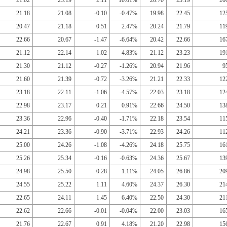
21.02
23.19
2.11
10.01%
20.70
23.19
20
21.18
21.08
-0.10
-0.47%
19.98
22.45
12
20.47
21.18
0.51
2.47%
20.24
21.79
11
22.66
20.67
-1.47
-6.64%
20.42
22.66
16
21.12
22.14
1.02
4.83%
21.12
23.23
19
21.30
21.12
-0.27
-1.26%
20.94
21.96
9
21.60
21.39
-0.72
-3.26%
21.21
22.33
12
23.18
22.11
-1.06
-4.57%
22.03
23.18
12
22.98
23.17
0.21
0.91%
22.66
24.50
13
23.36
22.96
-0.40
-1.71%
22.18
23.54
11
24.21
23.36
-0.90
-3.71%
22.93
24.26
11
25.00
24.26
-1.08
-4.26%
24.18
25.75
16
25.26
25.34
-0.16
-0.63%
24.36
25.67
13
24.98
25.50
0.28
1.11%
24.05
26.86
20
24.55
25.22
1.11
4.60%
24.37
26.30
21
22.65
24.11
1.45
6.40%
22.50
24.30
21
22.62
22.66
-0.01
-0.04%
22.00
23.03
16
21.76
22.67
0.91
4.18%
21.20
22.98
15