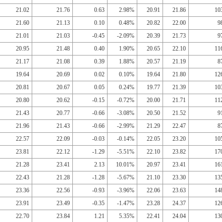
21.02
21.76
0.63
2.98%
20.91
21.86
10
21.60
21.13
0.10
0.48%
20.82
22.00
9
21.01
21.03
-0.45
-2.09%
20.39
21.73
9
20.95
21.48
0.40
1.90%
20.65
22.10
11
21.17
21.08
0.39
1.88%
20.57
21.19
8
19.64
20.69
0.02
0.10%
19.64
21.80
12
20.81
20.67
0.05
0.24%
19.77
21.39
10
20.80
20.62
-0.15
-0.72%
20.00
21.71
11
21.43
20.77
-0.66
-3.08%
20.50
21.52
9
21.96
21.43
-0.66
-2.99%
21.29
22.47
8
22.57
22.09
-0.03
-0.14%
22.05
23.20
10
23.81
22.12
-1.29
-5.51%
22.10
23.82
17
21.28
23.41
2.13
10.01%
20.97
23.41
16
22.43
21.28
-1.28
-5.67%
21.10
23.30
13
23.36
22.56
-0.93
-3.96%
22.06
23.63
14
23.91
23.49
-0.35
-1.47%
23.28
24.37
12
22.70
23.84
1.21
5.35%
22.41
24.04
13