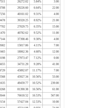
7511
26272.02
5.84%
3.00
3708
29226.60
6.64%
22.00
7256
40161.02
9.31%
4.00
9478
39320.25
8.92%
21.00
7702
27029.75
6.35%
15.00
1470
40782.62
9.52%
11.00
7144
37398.46
9.30%
4.00
2682
15817.86
4.11%
7.00
2465
18062.36
4.60%
12.00
3198
27973.47
7.12%
0.00
6655
34731.29
9.28%
41.00
4729
45892.07
11.17%
7.00
2568
45927.34
10.56%
53.00
1635
49459.77
10.52%
239.00
3268
81390.38
16.56%
61.00
2644
76618.52
16.53%
567.00
2154
57427.04
12.53%
10.00