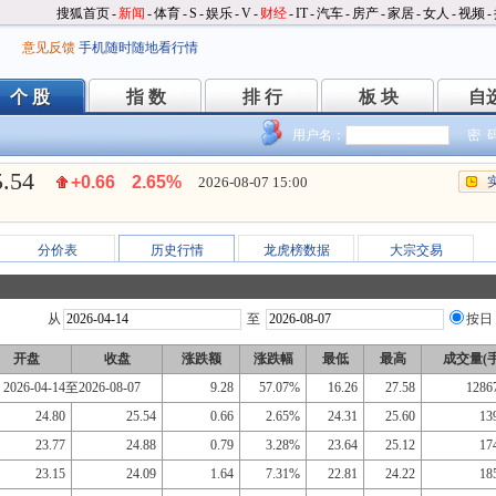
搜狐首页
-
新闻
-
体育
-
S
-
娱乐
-
V
-
财经
-
IT
-
汽车
-
房产
-
家居
-
女人
-
视频
-
意见反馈
手机随时随地看行情
个 股
指 数
排 行
板 块
自
个 股
指 数
排 行
板 块
自
用户名：
密 
5.54
+0.66
2.65%
2026-08-07 15:00
分价表
历史行情
龙虎榜数据
大宗交易
从
至
按日
开盘
收盘
涨跌额
涨跌幅
最低
最高
成交量(手
2026-04-14至2026-08-07
9.28
57.07%
16.26
27.58
1286
24.80
25.54
0.66
2.65%
24.31
25.60
13
23.77
24.88
0.79
3.28%
23.64
25.12
17
23.15
24.09
1.64
7.31%
22.81
24.22
18