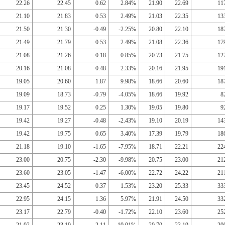
22.26
22.45
0.62
2.84%
21.90
22.69
11
21.10
21.83
0.53
2.49%
21.03
22.35
13
21.50
21.30
-0.49
-2.25%
20.80
22.10
18
21.49
21.79
0.53
2.49%
21.08
22.36
17
21.08
21.26
0.18
0.85%
20.73
21.75
12
20.16
21.08
0.48
2.33%
20.16
21.95
19
19.05
20.60
1.87
9.98%
18.66
20.60
18
19.09
18.73
-0.79
-4.05%
18.66
19.92
8
19.17
19.52
0.25
1.30%
19.05
19.80
9
19.42
19.27
-0.48
-2.43%
19.10
20.19
14
19.42
19.75
0.65
3.40%
17.39
19.79
18
21.18
19.10
-1.65
-7.95%
18.71
22.21
22
23.00
20.75
-2.30
-9.98%
20.75
23.00
21
23.60
23.05
-1.47
-6.00%
22.72
24.22
21
23.45
24.52
0.37
1.53%
23.20
25.33
33
22.95
24.15
1.36
5.97%
21.91
24.50
33
23.17
22.79
-0.40
-1.72%
22.10
23.60
25