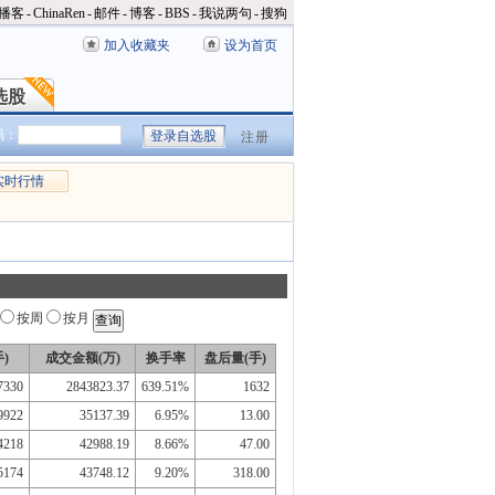
播客
-
ChinaRen
-
邮件
-
博客
-
BBS
-
我说两句
-
搜狗
加入收藏夹
设为首页
选股
选股
码：
注册
实时行情
按周
按月
)
成交金额(万)
换手率
盘后量(手)
7330
2843823.37
639.51%
1632
9922
35137.39
6.95%
13.00
4218
42988.19
8.66%
47.00
5174
43748.12
9.20%
318.00