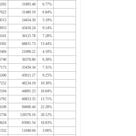
6292
31895.48
6.77%
7622
31480.19
6.84%
4515
24454.39
5.19%
3953
43418.24
9.14%
6541
36125.78
7.28%
0392
68831.73
13.44%
2404
21098.22
4.10%
6740
30376.86
6.30%
7175
35459.34
7.31%
6206
45011.27
9.25%
7252
48234.19
10.30%
2104
44891.23
10.04%
5792
60853.35
13.71%
8249
94660.44
22.28%
5758
120576.16
28.12%
8624
65081.54
16.83%
1532
11048.04
3.06%