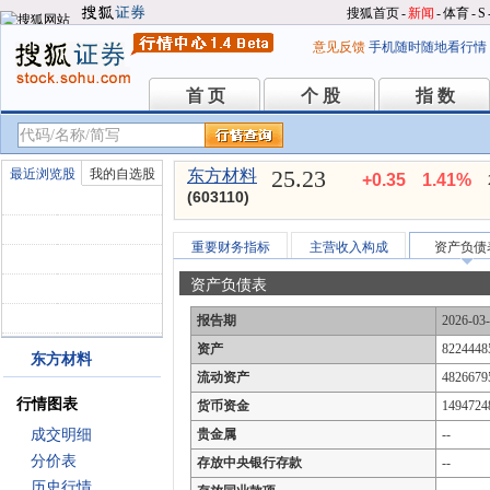
搜狐首页
-
新闻
-
体育
-
S
意见反馈
手机随时随地看行情
首 页
个 股
指 数
首 页
个 股
指 数
25.23
最近浏览股
我的自选股
东方材料
+0.35
1.41%
(603110)
重要财务指标
主营收入构成
资产负债
资产负债表
报告期
2026-03
资产
8224448
东方材料
流动资产
4826679
行情图表
货币资金
1494724
成交明细
贵金属
--
分价表
存放中央银行存款
--
历史行情