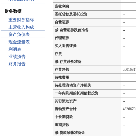
应收利息
--
财务数据
委托贷款及委托投资
--
重要财务指标
自营证券
--
主营收入构成
减:自营证券跌价准备
--
资产负债表
代理证券
--
现金流量表
买入返售证券
--
利润表
存货
--
业绩预告
减:存货跌价准备
--
财务报告
存货净额
5501681
待摊费用
--
待处理流动资产净损失
--
一年内到期的长期债权投资
--
其它流动资产
--
流动资产合计
4826679
中长期贷款
--
逾期贷款
--
减:贷款呆帐准备金
--