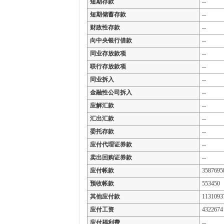
短期存款
--
短期储蓄存款
--
财政性存款
--
向中央银行借款
--
同业存放款项
--
联行存放款项
--
同业拆入
--
金融性公司拆入
--
应解汇款
--
汇出汇款
--
委托存款
--
应付代理证券款
--
卖出回购证券款
--
应付帐款
3587695
预收帐款
553450
其他应付款
1131093
应付工资
4322674
应付福利费
--