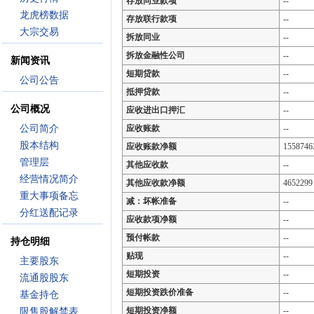
存放同业款项
--
龙虎榜数据
存放联行款项
--
大宗交易
拆放同业
--
拆放金融性公司
--
新闻资讯
短期贷款
--
公司公告
抵押贷款
--
公司概况
应收进出口押汇
--
公司简介
应收账款
--
股本结构
应收账款净额
1558746
管理层
其他应收款
--
经营情况简介
其他应收款净额
4652299
重大事项备忘
减：坏帐准备
--
分红送配记录
应收款项净额
--
预付帐款
--
持仓明细
贴现
--
主要股东
短期投资
--
流通股股东
短期投资跌价准备
--
基金持仓
短期投资净额
--
限售股解禁表