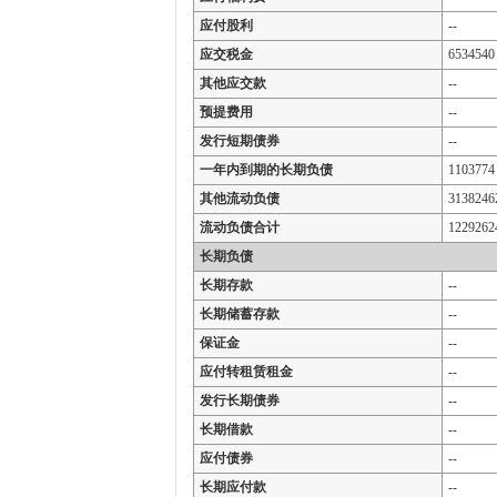
应付股利
--
应交税金
6534540
其他应交款
--
预提费用
--
发行短期债券
--
一年内到期的长期负债
1103774
其他流动负债
3138246
流动负债合计
1229262
长期负债
长期存款
--
长期储蓄存款
--
保证金
--
应付转租赁租金
--
发行长期债券
--
长期借款
--
应付债券
--
长期应付款
--