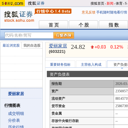
搜狐首页
-
新闻
-
体育
-
S
意见反馈
手机随时随地看行情
首 页
个 股
指 数
首 页
个 股
指 数
24.82
最近浏览股
我的自选股
爱丽家居
+0.03
0.12%
(603221)
重要财务指标
主营收入构成
资产负债
资产负债表
报告期
2026-03
资产
2356957
爱丽家居
流动资产
8814571
行情图表
货币资金
2586739
成交明细
贵金属
--
分价表
存放中央银行存款
--
历史行情