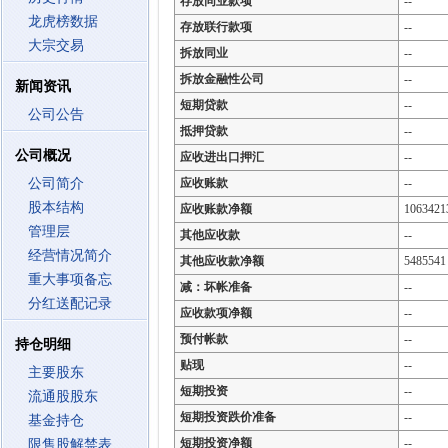
存放同业款项
--
龙虎榜数据
存放联行款项
--
大宗交易
拆放同业
--
拆放金融性公司
--
新闻资讯
短期贷款
--
公司公告
抵押贷款
--
公司概况
应收进出口押汇
--
公司简介
应收账款
--
股本结构
应收账款净额
1063421
管理层
其他应收款
--
经营情况简介
其他应收款净额
5485541
重大事项备忘
减：坏帐准备
--
分红送配记录
应收款项净额
--
预付帐款
--
持仓明细
贴现
--
主要股东
短期投资
--
流通股股东
短期投资跌价准备
--
基金持仓
短期投资净额
--
限售股解禁表