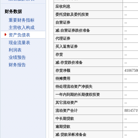
应收利息
--
财务数据
委托贷款及委托投资
--
重要财务指标
自营证券
--
主营收入构成
减:自营证券跌价准备
--
资产负债表
代理证券
--
现金流量表
买入返售证券
--
利润表
存货
--
业绩预告
减:存货跌价准备
--
财务报告
存货净额
4106758
待摊费用
--
待处理流动资产净损失
--
一年内到期的长期债权投资
--
其它流动资产
--
流动资产合计
8814571
中长期贷款
--
逾期贷款
--
减:贷款呆帐准备金
--