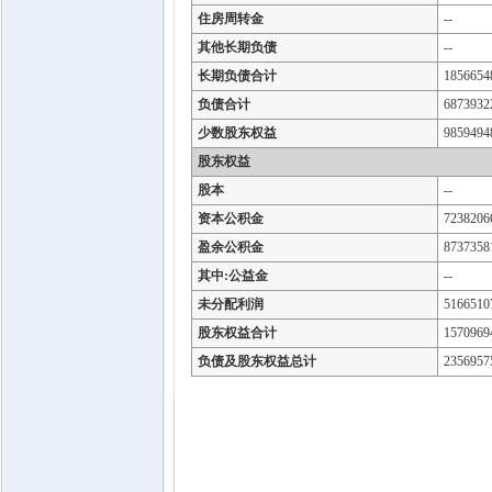
住房周转金
--
其他长期负债
--
长期负债合计
1856654
负债合计
6873932
少数股东权益
9859494
股东权益
股本
--
资本公积金
7238206
盈余公积金
8737358
其中:公益金
--
未分配利润
5166510
股东权益合计
1570969
负债及股东权益总计
2356957