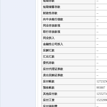
短期存款
--
短期储蓄存款
--
财政性存款
--
向中央银行借款
--
同业存放款项
--
联行存放款项
--
同业拆入
--
金融性公司拆入
--
应解汇款
--
汇出汇款
--
委托存款
--
应付代理证券款
--
卖出回购证券款
--
应付帐款
1272325
预收帐款
993807
其他应付款
1255273
应付工资
1523299
应付福利费
--