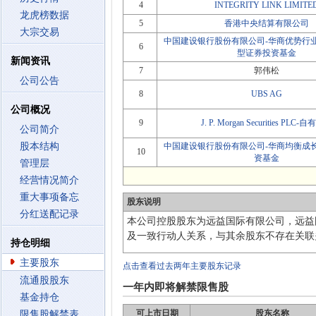
4
INTEGRITY LINK LIMITE
龙虎榜数据
5
香港中央结算有限公司
大宗交易
中国建设银行股份有限公司-华商优势行
6
型证券投资基金
新闻资讯
7
郭伟松
公司公告
8
UBS AG
公司概况
9
J. P. Morgan Securities PLC
公司简介
股本结构
中国建设银行股份有限公司-华商均衡成
10
资基金
管理层
经营情况简介
重大事项备忘
股东说明
分红送配记录
本公司控股股东为远益国际有限公司，远益国际有限公
及一致行动人关系，与其余股东不存在关联
持仓明细
主要股东
点击查看过去两年主要股东记录
流通股股东
一年内即将解禁限售股
基金持仓
可上市日期
股东名称
限售股解禁表