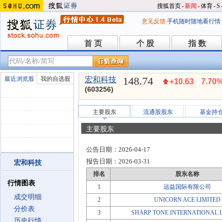
搜狐首页
-
新闻
-
体育
-
S
意见反馈
手机随时随地看行情
首 页
个 股
指 数
首 页
个 股
指 数
148.74
最近浏览股
我的自选股
宏和科技
+10.63
7.70
(603256)
主要股东
流通股股东
基金持
主要股东
公告日期：
2026-04-17
报告日期：
2026-03-31
宏和科技
排名
股东名称
行情图表
1
远益国际有限公司
成交明细
2
UNICORN ACE LIMITED
分价表
3
SHARP TONE INTERNATIONAL 
历史行情