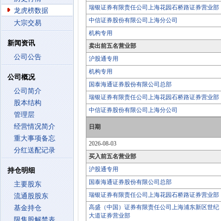
瑞银证券有限责任公司上海花园石桥路证券营业部
龙虎榜数据
中信证券股份有限公司上海分公司
大宗交易
机构专用
新闻资讯
卖出前五名营业部
公司公告
沪股通专用
机构专用
公司概况
国泰海通证券股份有限公司总部
公司简介
瑞银证券有限责任公司上海花园石桥路证券营业部
股本结构
中信证券股份有限公司上海分公司
管理层
经营情况简介
日期
重大事项备忘
2026-08-03
分红送配记录
买入前五名营业部
沪股通专用
持仓明细
国泰海通证券股份有限公司总部
主要股东
瑞银证券有限责任公司上海花园石桥路证券营业部
流通股股东
高盛（中国）证券有限责任公司上海浦东新区世纪
基金持仓
大道证券营业部
限售股解禁表