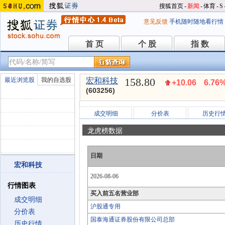
搜狐首页
-
新闻
-
体育
-
S
意见反馈
手机随时随地看行情
首 页
个 股
指 数
首 页
个 股
指 数
158.80
最近浏览股
我的自选股
宏和科技
+10.06
6.76
(603256)
成交明细
分价表
历史行
龙虎榜数据
日期
宏和科技
2026-08-06
行情图表
买入前五名营业部
成交明细
沪股通专用
分价表
国泰海通证券股份有限公司总部
历史行情