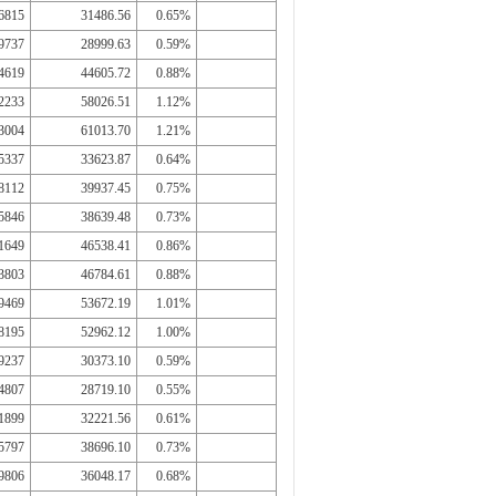
6815
31486.56
0.65%
9737
28999.63
0.59%
4619
44605.72
0.88%
2233
58026.51
1.12%
3004
61013.70
1.21%
5337
33623.87
0.64%
8112
39937.45
0.75%
5846
38639.48
0.73%
1649
46538.41
0.86%
3803
46784.61
0.88%
9469
53672.19
1.01%
8195
52962.12
1.00%
9237
30373.10
0.59%
4807
28719.10
0.55%
1899
32221.56
0.61%
5797
38696.10
0.73%
9806
36048.17
0.68%