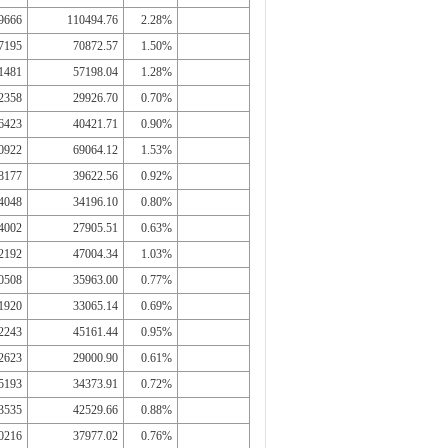
9666
110494.76
2.28%
7195
70872.57
1.50%
1481
57198.04
1.28%
2358
29926.70
0.70%
6423
40421.71
0.90%
0922
69064.12
1.53%
8177
39622.56
0.92%
4048
34196.10
0.80%
4002
27905.51
0.63%
2192
47004.34
1.03%
0508
35963.00
0.77%
1920
33065.14
0.69%
2243
45161.44
0.95%
2623
29000.90
0.61%
5193
34373.91
0.72%
3535
42529.66
0.88%
0216
37977.02
0.76%