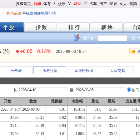
搜狐首页
-
新闻
-
体育
-
S
-
娱乐
-
V
-
财经
-
IT
-
汽车
-
房产
-
家居
-
女人
-
视频
-
意见反馈
手机随时随地看行情
个 股
指 数
排 行
板 块
自
个 股
指 数
排 行
板 块
自
用户名：
密 
5.26
+0.05
0.14%
2026-08-06 10:34
分价表
历史行情
龙虎榜数据
大宗交易
从
至
按日
开盘
收盘
涨跌额
涨跌幅
最低
最高
成交量(手
2026-04-10至2026-08-05
-6.91
-16.41%
31.6
51.93
1313
34.89
35.21
0.02
0.06%
34.80
35.59
12
35.15
35.19
0.04
0.11%
34.58
35.37
12
33.58
35.15
1.61
4.80%
33.57
35.35
15