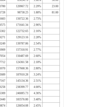
8804
85034.79
1.68%
56.00
0780
120967.72
2.29%
23.00
1728
98738.25
1.88%
81.00
5683
150722.36
2.75%
9575
171641.34
2.96%
5302
122732.65
2.16%
9271
129123.16
2.28%
0249
139787.86
2.54%
6909
157318.91
2.77%
7054
150487.69
2.60%
7712
124361.58
2.18%
1070
157668.36
2.80%
2689
187010.28
3.24%
7167
145134.36
2.51%
3258
238399.77
4.00%
5309
246085.73
4.36%
2440
183576.80
3.40%
9874
126054.08
2.45%