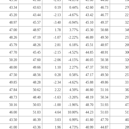
43.56
41.60
-2.03
-4.65%
41.60
44.80
19
43.34
43.63
0.19
0.44%
42.60
46.73
27
45.20
43.44
-2.13
-4.67%
43.42
46.77
22
48.97
45.57
-3.40
-6.94%
45.10
49.37
32
47.00
48.97
1.78
3.77%
45.30
50.88
34
48.26
47.19
-1.07
-2.22%
46.89
49.50
25
45.79
48.26
2.81
6.18%
45.51
48.97
26
47.70
45.45
-2.15
-4.52%
44.85
48.91
30
50.20
47.60
-2.06
-4.15%
46.05
50.38
32
48.00
49.66
1.10
2.27%
47.37
50.92
30
47.50
48.56
0.28
0.58%
47.17
49.50
25
49.85
48.28
-2.34
-4.62%
45.88
49.86
33
47.84
50.62
2.22
4.59%
46.80
51.16
38
48.73
48.40
-1.63
-3.26%
48.19
50.34
29
50.16
50.03
-1.00
-1.96%
48.70
51.93
47
46.00
51.03
4.64
10.00%
44.23
51.03
51
43.50
46.39
3.03
6.99%
41.80
47.70
40
41.00
43.36
1.96
4.73%
40.99
44.87
28