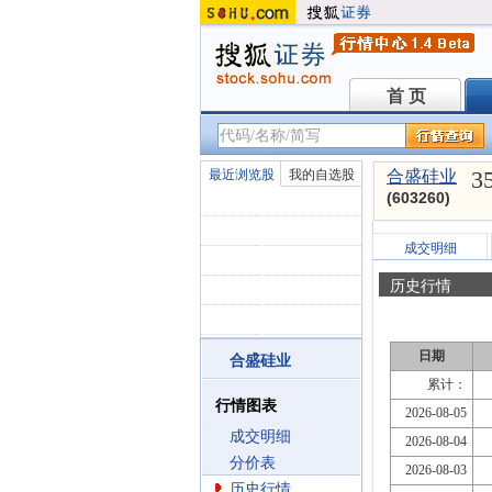
首 页
首 页
3
最近浏览股
我的自选股
合盛硅业
(603260)
成交明细
历史行情
日期
合盛硅业
累计：
行情图表
2026-08-05
成交明细
2026-08-04
分价表
2026-08-03
历史行情