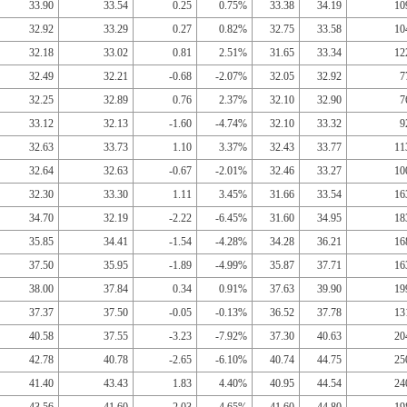
33.90
33.54
0.25
0.75%
33.38
34.19
10
32.92
33.29
0.27
0.82%
32.75
33.58
10
32.18
33.02
0.81
2.51%
31.65
33.34
12
32.49
32.21
-0.68
-2.07%
32.05
32.92
7
32.25
32.89
0.76
2.37%
32.10
32.90
7
33.12
32.13
-1.60
-4.74%
32.10
33.32
9
32.63
33.73
1.10
3.37%
32.43
33.77
11
32.64
32.63
-0.67
-2.01%
32.46
33.27
10
32.30
33.30
1.11
3.45%
31.66
33.54
16
34.70
32.19
-2.22
-6.45%
31.60
34.95
18
35.85
34.41
-1.54
-4.28%
34.28
36.21
16
37.50
35.95
-1.89
-4.99%
35.87
37.71
16
38.00
37.84
0.34
0.91%
37.63
39.90
19
37.37
37.50
-0.05
-0.13%
36.52
37.78
13
40.58
37.55
-3.23
-7.92%
37.30
40.63
20
42.78
40.78
-2.65
-6.10%
40.74
44.75
25
41.40
43.43
1.83
4.40%
40.95
44.54
24