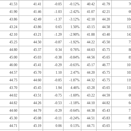
41.53
41.41
-0.05
-0.12%
40.42
41.79
7
41.90
41.46
-1.03
-2.42%
41.07
42.21
6
43.86
42.49
-1.37
-3.12%
42.10
44.20
10
43.24
43.86
0.65
1.50%
43.15
44.58
13
42.10
43.21
-1.29
-2.90%
41.88
43.40
14
45.25
44.50
-0.87
-1.92%
44.22
45.50
7
44.80
45.37
0.34
0.76%
44.63
45.75
8
45.00
45.03
-0.38
-0.84%
44.56
45.65
8
46.00
45.41
-0.29
-0.63%
45.17
46.77
10
44.57
45.70
1.10
2.47%
44.20
45.75
10
44.75
44.60
-0.85
-1.87%
44.32
45.75
11
43.70
45.45
1.94
4.46%
43.28
45.65
11
44.02
43.51
-0.75
-1.69%
43.22
44.59
6
44.82
44.26
-0.53
-1.18%
44.10
44.82
6
44.60
44.79
-0.29
-0.64%
44.38
45.43
7
45.30
45.08
-0.11
-0.24%
44.51
45.83
8
44.71
45.19
0.06
0.13%
44.71
45.65
7