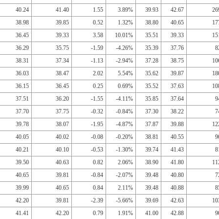
40.24
41.40
1.55
3.89%
39.93
42.67
26
38.98
39.85
0.52
1.32%
38.80
40.65
17
36.45
39.33
3.58
10.01%
35.51
39.33
15
36.29
35.75
-1.59
-4.26%
35.39
37.76
8
38.31
37.34
-1.13
-2.94%
37.28
38.75
10
36.03
38.47
2.02
5.54%
35.62
39.87
18
36.15
36.45
0.25
0.69%
35.52
37.63
10
37.51
36.20
-1.55
-4.11%
35.85
37.64
9
37.70
37.75
-0.32
-0.84%
37.30
38.22
7
39.78
38.07
-1.95
-4.87%
37.87
39.88
12
40.05
40.02
-0.08
-0.20%
38.81
40.55
9
40.21
40.10
-0.53
-1.30%
39.74
41.43
8
39.50
40.63
0.82
2.06%
38.90
41.80
11
40.65
39.81
-0.84
-2.07%
39.48
40.80
7
39.99
40.65
0.84
2.11%
39.48
40.88
8
42.20
39.81
-2.39
-5.66%
39.69
42.63
10
41.41
42.20
0.79
1.91%
41.00
42.88
9