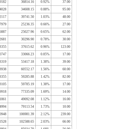
9182
36814.16
0.92%
37.00
4028
34608.15
0.88%
95.00
2117
39741.50
1.03%
48.00
7979
25236.35
0.66%
27.00
6887
25027.96
0.65%
62.00
2681
30296.90
0.78%
30.00
3355
37615.62
0.96%
123.00
0747
33066.23
0.85%
17.00
3319
53417.18
1.38%
39.00
3938
60552.17
1.56%
60.00
8355
59285.88
1.42%
82.00
3105
59785.19
1.38%
17.00
9918
77335.09
1.69%
14.00
1861
49092.08
1.12%
16.00
4994
79113.54
1.73%
10.00
0948
106981.39
2.12%
239.00
0528
102588.65
2.03%
66.00