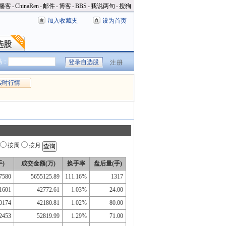
播客
-
ChinaRen
-
邮件
-
博客
-
BBS
-
我说两句
-
搜狗
加入收藏夹
设为首页
选股
选股
码：
注册
实时行情
按周
按月
)
成交金额(万)
换手率
盘后量(手)
7580
5655125.89
111.16%
1317
1601
42772.61
1.03%
24.00
0174
42180.81
1.02%
80.00
2453
52819.99
1.29%
71.00