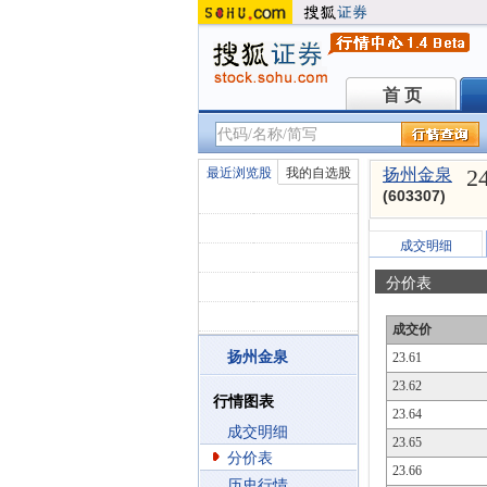
首 页
首 页
2
最近浏览股
我的自选股
扬州金泉
(603307)
成交明细
分价表
成交价
扬州金泉
23.61
23.62
行情图表
23.64
成交明细
23.65
分价表
23.66
历史行情