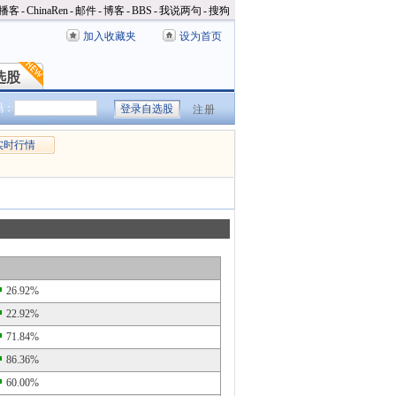
播客
-
ChinaRen
-
邮件
-
博客
-
BBS
-
我说两句
-
搜狗
加入收藏夹
设为首页
选股
选股
码：
注册
实时行情
26.92%
22.92%
71.84%
86.36%
60.00%