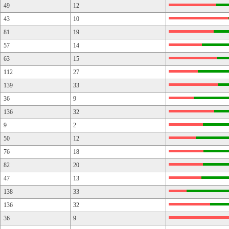
49
12
43
10
81
19
57
14
63
15
112
27
139
33
36
9
136
32
9
2
50
12
76
18
82
20
47
13
138
33
136
32
36
9