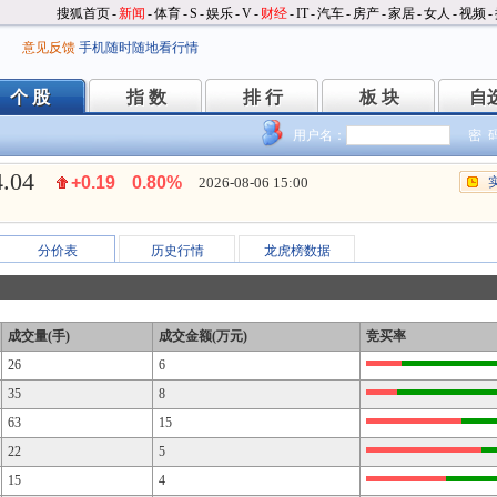
搜狐首页
-
新闻
-
体育
-
S
-
娱乐
-
V
-
财经
-
IT
-
汽车
-
房产
-
家居
-
女人
-
视频
-
意见反馈
手机随时随地看行情
个 股
指 数
排 行
板 块
自
个 股
指 数
排 行
板 块
自
用户名：
密 
4.04
+0.19
0.80%
2026-08-06 15:00
分价表
历史行情
龙虎榜数据
成交量(手)
成交金额(万元)
竞买率
26
6
35
8
63
15
22
5
15
4