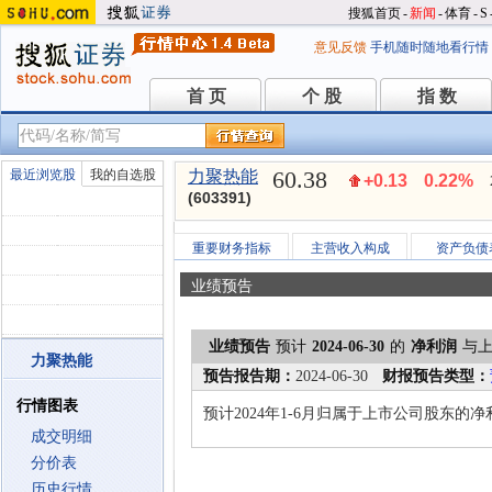
搜狐首页
-
新闻
-
体育
-
S
意见反馈
手机随时随地看行情
首 页
个 股
指 数
首 页
个 股
指 数
60.38
最近浏览股
我的自选股
力聚热能
+0.13
0.22%
(603391)
重要财务指标
主营收入构成
资产负债
业绩预告
业绩预告
预计
2024-06-30
的
净利润
与
力聚热能
预告报告期：
2024-06-30
财报预告类型：
行情图表
预计2024年1-6月归属于上市公司股东的净利
成交明细
分价表
历史行情