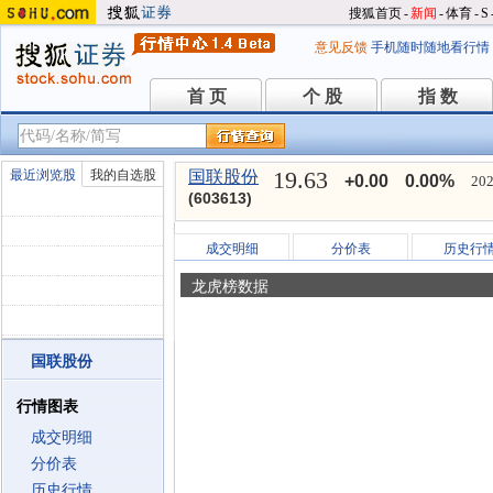
搜狐首页
-
新闻
-
体育
-
S
意见反馈
手机随时随地看行情
首 页
个 股
指 数
首 页
个 股
指 数
19.63
最近浏览股
我的自选股
国联股份
+0.00
0.00%
202
(603613)
成交明细
分价表
历史行
龙虎榜数据
国联股份
行情图表
成交明细
分价表
历史行情