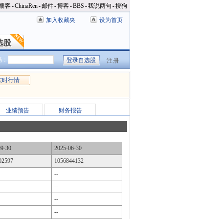
播客
-
ChinaRen
-
邮件
-
博客
-
BBS
-
我说两句
-
搜狗
加入收藏夹
设为首页
选股
选股
码：
注册
实时行情
业绩预告
财务报告
09-30
2025-06-30
02597
1056844132
--
--
--
--