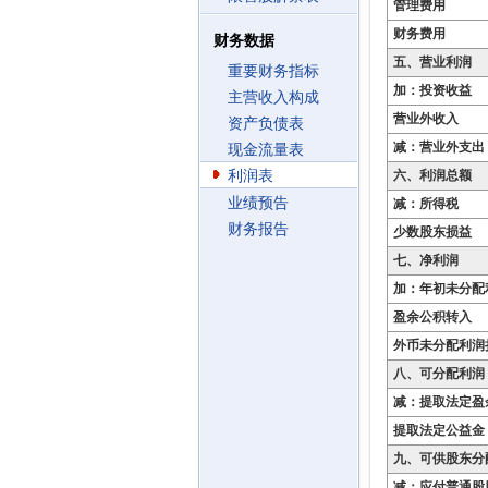
管理费用
财务费用
财务数据
五、营业利润
重要财务指标
加：投资收益
主营收入构成
营业外收入
资产负债表
减：营业外支出
现金流量表
利润表
六、利润总额
业绩预告
减：所得税
财务报告
少数股东损益
七、净利润
加：年初未分配
盈余公积转入
外币未分配利润
八、可分配利润
减：提取法定盈
提取法定公益金
九、可供股东分
减：应付普通股