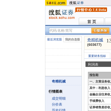
首 页
首 页
1
最近浏览股
我的自选股
奇精机械
(603677)
重要财务指标
利润表
报告期
奇精机械
一、主营业务收
其中：利息收入
行情图表
金融企业往来收
成交明细
手续费收入
分价表
证券销售差价收
历史行情