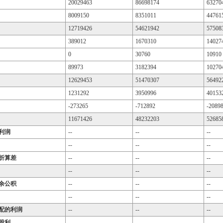
20029463
86698174
63270
8009150
8351011
44761
12719426
54621942
57508
389012
1670310
14027
0
30760
10910
89973
3182394
10270
12629453
51470307
56492
1231292
3950996
40153
-273265
-712892
-2089
11671426
48232203
52685
利润
--
--
--
--
--
--
折算差
--
--
--
--
--
--
余公积
--
--
--
--
--
--
配的利润
--
--
--
股利
--
--
--