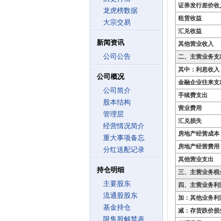
证券发行差价收
龙虎榜数据
租赁收益
大宗交易
汇兑收益
新闻资讯
其他营业收入
公司公告
二、主营业务支
其中：利息收入
公司概况
金融企业往来支
公司简介
手续费支出
股本结构
营业费用
管理层
汇兑损失
经营情况简介
房地产经营成本
重大事项备忘
房地产经营费用
分红送配记录
其他营业支出
持仓明细
三、主营业务税
主要股东
四、主营业务利
流通股股东
加：其他业务利
基金持仓
减：存货跌价损
限售股解禁表