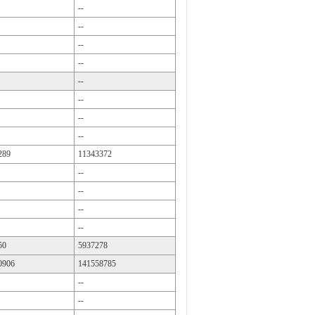
--
--
--
--
--
--
--
--
289
11343372
--
--
--
--
50
5937278
0906
141558785
--
--