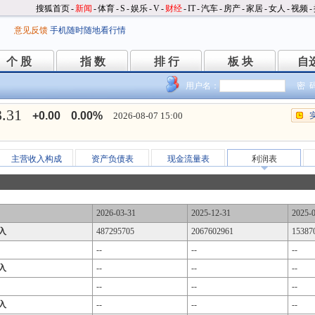
搜狐首页
-
新闻
-
体育
-
S
-
娱乐
-
V
-
财经
-
IT
-
汽车
-
房产
-
家居
-
女人
-
视频
-
意见反馈
手机随时随地看行情
个 股
指 数
排 行
板 块
自
个 股
指 数
排 行
板 块
自
用户名：
密 
3.31
+0.00
0.00%
2026-08-07 15:00
主营收入构成
资产负债表
现金流量表
利润表
2026-03-31
2025-12-31
2025-
入
487295705
2067602961
15387
--
--
--
入
--
--
--
--
--
--
入
--
--
--