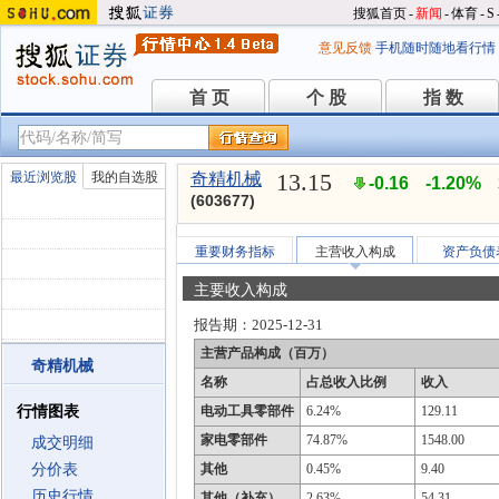
搜狐首页
-
新闻
-
体育
-
S
意见反馈
手机随时随地看行情
首 页
个 股
指 数
首 页
个 股
指 数
13.15
最近浏览股
我的自选股
奇精机械
-0.16
-1.20%
(603677)
重要财务指标
主营收入构成
资产负债
主要收入构成
报告期：
2025-12-31
主营产品构成（百万）
奇精机械
名称
占总收入比例
收入
行情图表
电动工具零部件
6.24%
129.11
家电零部件
74.87%
1548.00
成交明细
分价表
其他
0.45%
9.40
历史行情
其他（补充）
2.63%
54.31