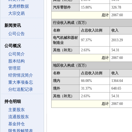
龙虎榜数据
汽车零部件
15.80%
326.78
大宗交易
总计
2067.60
行业收入构成（百万）
新闻资讯
名称
占总收入比例
收入
公司公告
电气机械和器材
97.37%
2013.29
制造业
公司概况
其他（补充）
2.63%
54.31
公司简介
总计
2067.60
股本结构
地区收入构成（百万）
管理层
名称
占总收入比例
收入
经营情况简介
境内
66.00%
1364.64
重大事项备忘
境外
31.37%
648.65
分红送配记录
其他（补充）
2.63%
54.31
持仓明细
总计
2067.60
主要股东
流通股股东
基金持仓
限售股解禁表