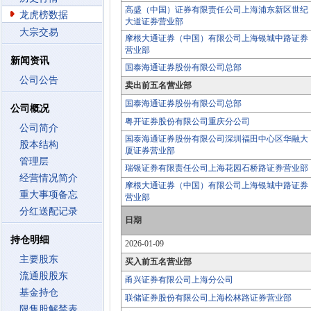
高盛（中国）证券有限责任公司上海浦东新区世纪
龙虎榜数据
大道证券营业部
大宗交易
摩根大通证券（中国）有限公司上海银城中路证券
营业部
新闻资讯
国泰海通证券股份有限公司总部
公司公告
卖出前五名营业部
国泰海通证券股份有限公司总部
公司概况
粤开证券股份有限公司重庆分公司
公司简介
国泰海通证券股份有限公司深圳福田中心区华融大
股本结构
厦证券营业部
管理层
瑞银证券有限责任公司上海花园石桥路证券营业部
经营情况简介
摩根大通证券（中国）有限公司上海银城中路证券
重大事项备忘
营业部
分红送配记录
日期
持仓明细
2026-01-09
主要股东
买入前五名营业部
流通股股东
甬兴证券有限公司上海分公司
基金持仓
联储证券股份有限公司上海松林路证券营业部
限售股解禁表