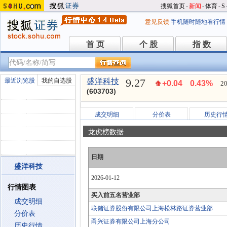
搜狐首页
-
新闻
-
体育
-
S
意见反馈
手机随时随地看行情
首 页
个 股
指 数
首 页
个 股
指 数
9.27
最近浏览股
我的自选股
盛洋科技
+0.04
0.43%
20
(603703)
成交明细
分价表
历史行
龙虎榜数据
日期
盛洋科技
2026-01-12
行情图表
买入前五名营业部
成交明细
联储证券股份有限公司上海松林路证券营业部
分价表
甬兴证券有限公司上海分公司
历史行情