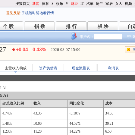
搜狐首页
-
新闻
-
体育
-
S
-
娱乐
-
V
-
财经
-
IT
-
汽车
-
房产
-
家居
-
女人
-
视频
-
意见反馈
手机随时随地看行情
个 股
指 数
排 行
板 块
自
个 股
指 数
排 行
板 块
自
用户名：
密 
.27
+0.04
0.43%
2026-08-07 15:00
主营收入构成
资产负债表
现金流量表
利润表
2-31
百万）
占总收入比例
收入
同比变化
成本
4.74%
43.35
-5.10%
34.65
5.48%
50.06
44.52%
30.21
1.23%
11.20
14.22%
6.50