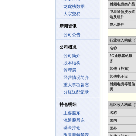
射频电缆类产品
龙虎榜数据
卫星通信接收终
大宗交易
端及组件
显示器件
新闻资讯
公司公告
行业收入构成（
公司概况
名称
公司简介
5G通讯基站服
务
股本结构
其他（补充）
管理层
其他电子设
经营情况简介
射频电缆等通信
重大事项备忘
类
分红送配记录
持仓明细
地区收入构成（
名称
主要股东
流通股股东
国内
基金持仓
国外
限售股解禁表