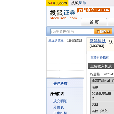
首 页
首 页
9
最近浏览股
我的自选股
盛洋科技
(603703)
重要财务指标
主要收入构成
报告期：
2025-1
主营产品构成（
盛洋科技
名称
5G通讯基站服
行情图表
务
成交明细
其他
分价表
其他（补充）
历史行情