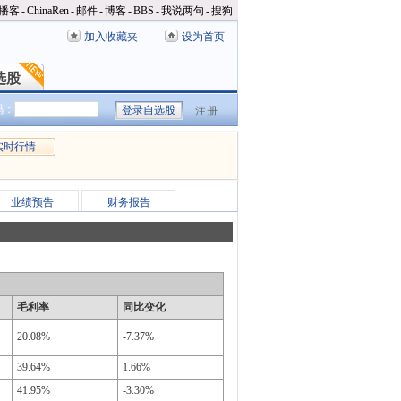
播客
-
ChinaRen
-
邮件
-
博客
-
BBS
-
我说两句
-
搜狗
加入收藏夹
设为首页
选股
选股
码：
注册
实时行情
业绩预告
财务报告
毛利率
同比变化
20.08%
-7.37%
39.64%
1.66%
41.95%
-3.30%