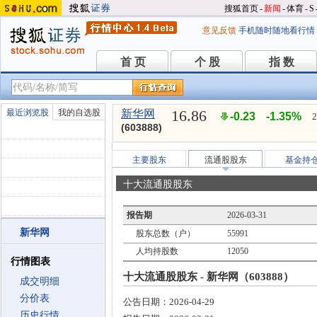
搜狐首页
-
新闻
-
体育
-
S
意见反馈
手机随时随地看行情
首 页
个 股
指 数
首 页
个 股
指 数
16.86
最近浏览股
我的自选股
新华网
-0.23
-1.35%
2
(603888)
主要股东
流通股股东
基金持
十大流通股股东
报告期
2026-03-31
新华网
股东总数（户）
55991
人均持股数
12050
行情图表
十大流通股股东 - 新华网（603888）
成交明细
分价表
公告日期：
2026-04-29
历史行情