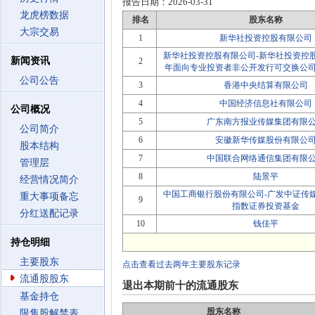
报告日期：
2026-03-31
龙虎榜数据
排名
股东名称
大宗交易
1
新华社投资控股有限公司
新华社投资控股有限公司-新华社投资控股
新闻资讯
2
年面向专业投资者非公开发行可交换公
公司公告
3
香港中央结算有限公司
4
中国经济信息社有限公司
公司概况
5
广东南方报业传媒集团有限
公司简介
6
安徽新华传媒股份有限公
股本结构
7
中国联合网络通信集团有限
管理层
8
陆景平
经营情况简介
中国工商银行股份有限公司-广发中证传
重大事项备忘
9
指数证券投资基金
分红送配记录
10
钱佳平
持仓明细
主要股东
点击查看过去两年主要股东记录
流通股股东
退出本期前十的流通股东
基金持仓
股东名称
限售股解禁表