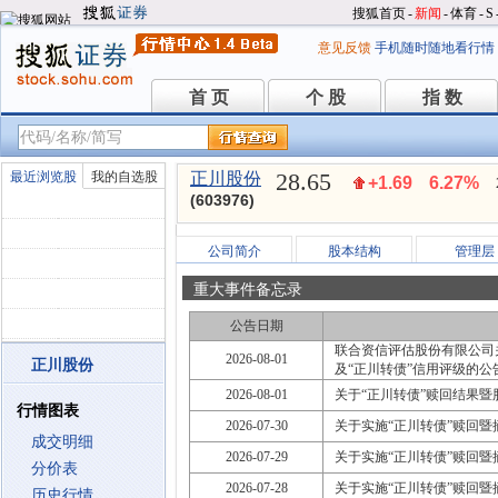
搜狐首页
-
新闻
-
体育
-
S
意见反馈
手机随时随地看行情
首 页
个 股
指 数
首 页
个 股
指 数
28.65
最近浏览股
我的自选股
正川股份
+1.69
6.27%
(603976)
公司简介
股本结构
管理层
重大事件备忘录
公告日期
联合资信评估股份有限公司
2026-08-01
正川股份
及“正川转债”信用评级的公
2026-08-01
关于“正川转债”赎回结果暨
行情图表
2026-07-30
关于实施“正川转债”赎回
成交明细
2026-07-29
关于实施“正川转债”赎回
分价表
2026-07-28
关于实施“正川转债”赎回
历史行情