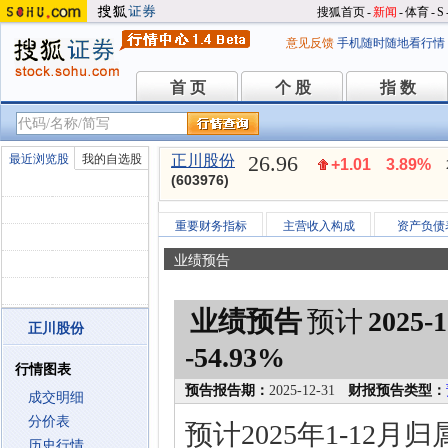
搜狐首页
-
新闻
-
体育
-
S
意见反馈
手机随时随地看行情
首 页
个 股
指 数
首 页
个 股
指 数
26.96
最近浏览股
我的自选股
正川股份
+1.01
3.89%
(603976)
重要财务指标
主营收入构成
资产负债
业绩预告
业绩预告
预计
2025-1
正川股份
-54.93%
行情图表
预告报告期：
2025-12-31
财报预告类型：
成交明细
分价表
预计2025年1-12
历史行情