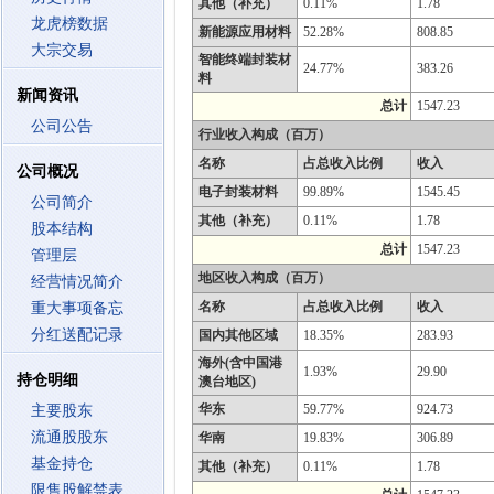
其他（补充）
0.11%
1.78
龙虎榜数据
新能源应用材料
52.28%
808.85
大宗交易
智能终端封装材
24.77%
383.26
料
新闻资讯
总计
1547.23
公司公告
行业收入构成（百万）
名称
占总收入比例
收入
公司概况
电子封装材料
99.89%
1545.45
公司简介
其他（补充）
0.11%
1.78
股本结构
总计
1547.23
管理层
地区收入构成（百万）
经营情况简介
名称
占总收入比例
收入
重大事项备忘
分红送配记录
国内其他区域
18.35%
283.93
海外(含中国港
1.93%
29.90
持仓明细
澳台地区)
华东
59.77%
924.73
主要股东
流通股股东
华南
19.83%
306.89
基金持仓
其他（补充）
0.11%
1.78
限售股解禁表